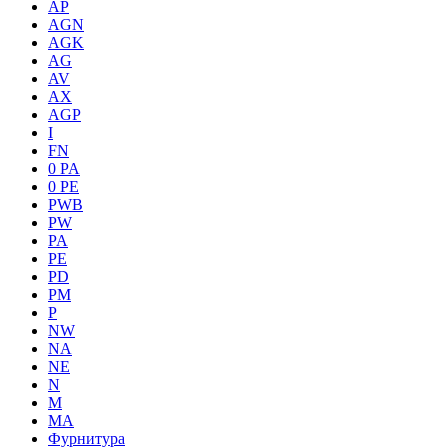
AP
AGN
AGK
AG
AV
AX
AGP
I
FN
0 PA
0 PE
PWB
PW
PA
PE
PD
PM
P
NW
NA
NE
N
M
MA
Фурнитура