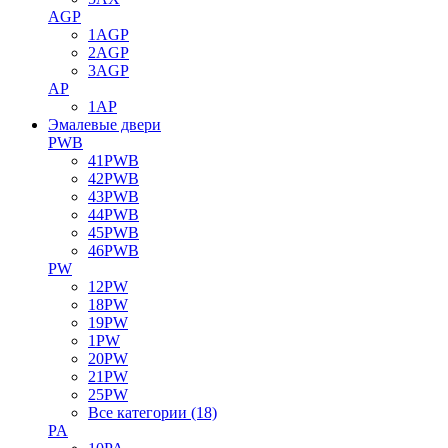
AGP
1AGP
2AGP
3AGP
AP
1AP
Эмалевые двери
PWB
41PWB
42PWB
43PWB
44PWB
45PWB
46PWB
PW
12PW
18PW
19PW
1PW
20PW
21PW
25PW
Все категории (18)
PA