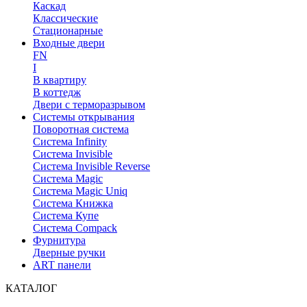
Каскад
Классические
Стационарные
Входные двери
FN
I
В квартиру
В коттедж
Двери с терморазрывом
Системы открывания
Поворотная система
Система Infinity
Система Invisible
Система Invisible Reverse
Система Magic
Система Magic Uniq
Система Книжка
Система Купе
Система Compack
Фурнитура
Дверные ручки
ART панели
КАТАЛОГ