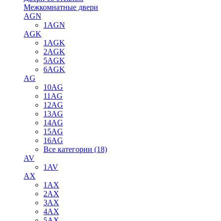
Межкомнатные двери
AGN
1AGN
AGK
1AGK
2AGK
5AGK
6AGK
AG
10AG
11AG
12AG
13AG
14AG
15AG
16AG
Все категории (18)
AV
1AV
AX
1AX
2AX
3AX
4AX
5AX