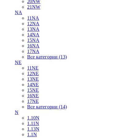
20NW
21NW
NA
11NA
12NA
13NA
14NA
15NA
16NA
17NA
Все категории (13)
NE
11NE
12NE
13NE
14NE
15NE
16NE
17NE
Все категории (14)
N
1.10N
1.11N
1.13N
1.1N