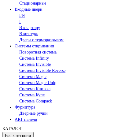
Стационарные
Входные двери
FN
I
В квартиру
В коттедж
Двери с терморазрывом
Системы открывания
Поворотная система
Система Infinity
Система Invisible
Система Invisible Reverse
Система Magic
Система Magic Uniq
Система Книжка
Система Купе
Система Compack
Фурнитура
Дверные ручки
ART панели
КАТАЛОГ
Все категории