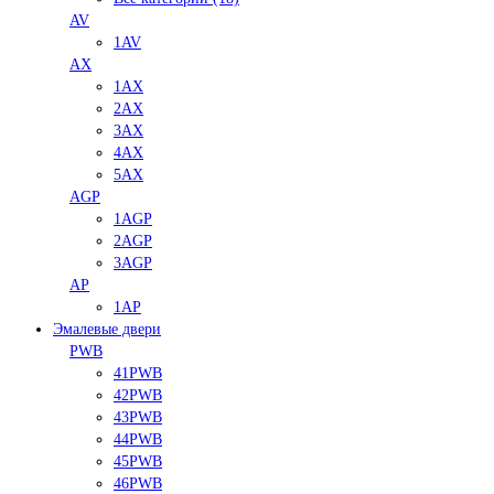
AV
1AV
AX
1AX
2AX
3AX
4AX
5AX
AGP
1AGP
2AGP
3AGP
AP
1AP
Эмалевые двери
PWB
41PWB
42PWB
43PWB
44PWB
45PWB
46PWB