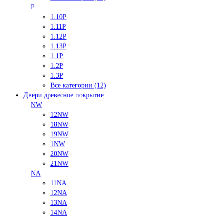
P
1.10P
1.11P
1.12P
1.13P
1.1P
1.2P
1.3P
Все категории (12)
Двери древесное покрытие
NW
12NW
18NW
19NW
1NW
20NW
21NW
NA
11NA
12NA
13NA
14NA