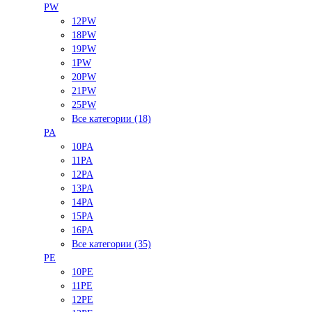
PW
12PW
18PW
19PW
1PW
20PW
21PW
25PW
Все категории (18)
PA
10PA
11PA
12PA
13PA
14PA
15PA
16PA
Все категории (35)
PE
10PE
11PE
12PE