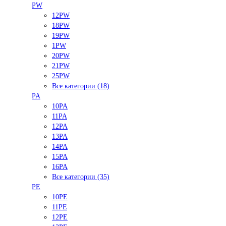
PW
12PW
18PW
19PW
1PW
20PW
21PW
25PW
Все категории (18)
PA
10PA
11PA
12PA
13PA
14PA
15PA
16PA
Все категории (35)
PE
10PE
11PE
12PE