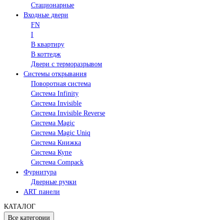
Стационарные
Входные двери
FN
I
В квартиру
В коттедж
Двери с терморазрывом
Системы открывания
Поворотная система
Система Infinity
Система Invisible
Система Invisible Reverse
Система Magic
Система Magic Uniq
Система Книжка
Система Купе
Система Compack
Фурнитура
Дверные ручки
ART панели
КАТАЛОГ
Все категории