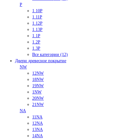
P
1.10P
1.11P
1.12P
1.13P
1.1P
1.2P
1.3P
Все категории (12)
Двери древесное покрытие
NW
12NW
18NW
19NW
1NW
20NW
21NW
NA
11NA
12NA
13NA
14NA