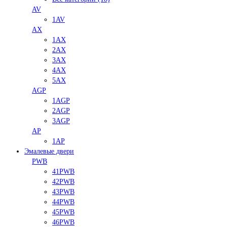
AV
1AV
AX
1AX
2AX
3AX
4AX
5AX
AGP
1AGP
2AGP
3AGP
AP
1AP
Эмалевые двери
PWB
41PWB
42PWB
43PWB
44PWB
45PWB
46PWB