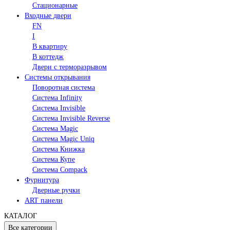
Стационарные
Входные двери
FN
I
В квартиру
В коттедж
Двери с терморазрывом
Системы открывания
Поворотная система
Система Infinity
Система Invisible
Система Invisible Reverse
Система Magic
Система Magic Uniq
Система Книжка
Система Купе
Система Compack
Фурнитура
Дверные ручки
ART панели
КАТАЛОГ
Все категории