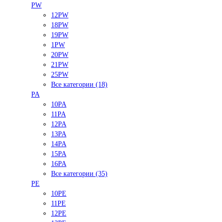
PW
12PW
18PW
19PW
1PW
20PW
21PW
25PW
Все категории (18)
PA
10PA
11PA
12PA
13PA
14PA
15PA
16PA
Все категории (35)
PE
10PE
11PE
12PE