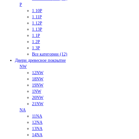
P
1.10P
1.11P
1.12P
1.13P
1.1P
1.2P
1.3P
Все категории (12)
Двери древесное покрытие
NW
12NW
18NW
19NW
1NW
20NW
21NW
NA
11NA
12NA
13NA
14NA