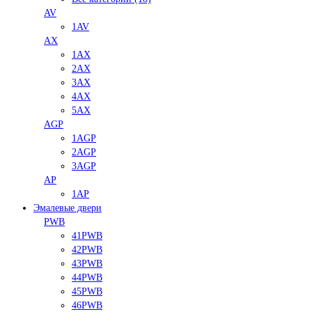
AV
1AV
AX
1AX
2AX
3AX
4AX
5AX
AGP
1AGP
2AGP
3AGP
AP
1AP
Эмалевые двери
PWB
41PWB
42PWB
43PWB
44PWB
45PWB
46PWB