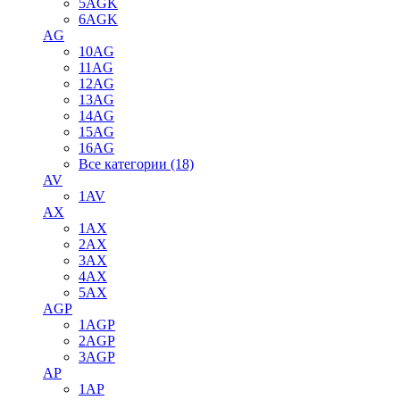
5AGK
6AGK
AG
10AG
11AG
12AG
13AG
14AG
15AG
16AG
Все категории (18)
AV
1AV
AX
1AX
2AX
3AX
4AX
5AX
AGP
1AGP
2AGP
3AGP
AP
1AP