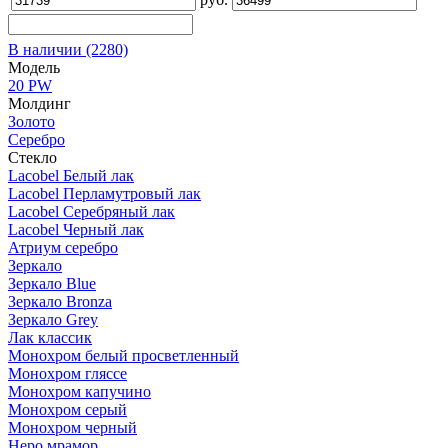
В наличии
(2280)
Модель
20 PW
Молдинг
Золото
Серебро
Стекло
Lacobel Белый лак
Lacobel Перламутровый лак
Lacobel Серебряный лак
Lacobel Черный лак
Атриум серебро
Зеркало
Зеркало Blue
Зеркало Bronza
Зеркало Grey
Лак классик
Монохром белый просветленный
Монохром гляссе
Монохром капучино
Монохром серый
Монохром черный
Неро мрамор