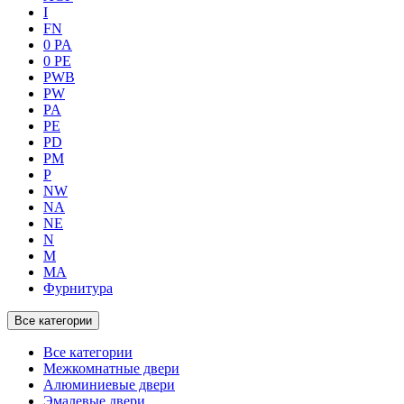
I
FN
0 PA
0 PE
PWB
PW
PA
PE
PD
PM
P
NW
NA
NE
N
M
MA
Фурнитура
Все категории
Все категории
Межкомнатные двери
Алюминиевые двери
Эмалевые двери