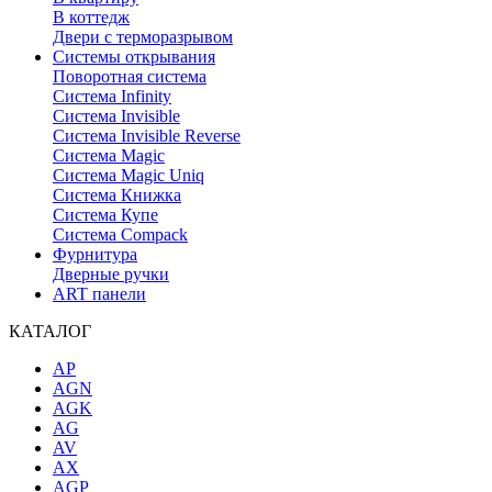
В коттедж
Двери с терморазрывом
Системы открывания
Поворотная система
Система Infinity
Система Invisible
Система Invisible Reverse
Система Magic
Система Magic Uniq
Система Книжка
Система Купе
Система Compack
Фурнитура
Дверные ручки
ART панели
КАТАЛОГ
AP
AGN
AGK
AG
AV
AX
AGP