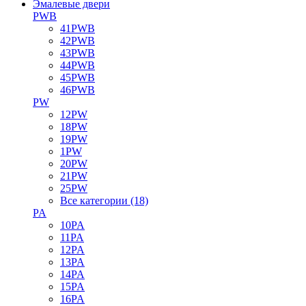
Эмалевые двери
PWB
41PWB
42PWB
43PWB
44PWB
45PWB
46PWB
PW
12PW
18PW
19PW
1PW
20PW
21PW
25PW
Все категории (18)
PA
10PA
11PA
12PA
13PA
14PA
15PA
16PA