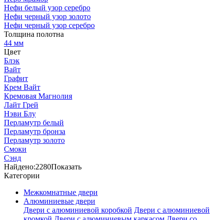
Нефи белый узор серебро
Нефи черный узор золото
Нефи черный узор серебро
Толщина полотна
44 мм
Цвет
Блэк
Вайт
Графит
Крем Вайт
Кремовая Магнолия
Лайт Грей
Нэви Блу
Перламутр белый
Перламутр бронза
Перламутр золото
Смоки
Сэнд
Найдено:
2280
Показать
Категории
Межкомнатные двери
Алюминиевые двери
Двери с алюминиевой коробкой
Двери с алюминиевой
кромкой
Двери с алюминиевым каркасом
Двери со