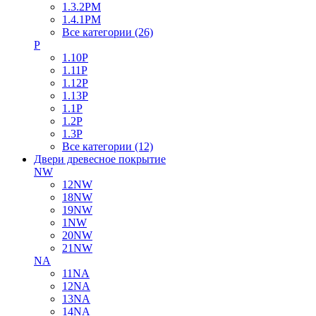
1.3.2PM
1.4.1PM
Все категории (26)
P
1.10P
1.11P
1.12P
1.13P
1.1P
1.2P
1.3P
Все категории (12)
Двери древесное покрытие
NW
12NW
18NW
19NW
1NW
20NW
21NW
NA
11NA
12NA
13NA
14NA