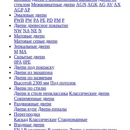
стеклом
Межкомнатные двери
AGN
AGK
AG
AV
AX
AGP
AP
Эмалевые двери
PWB
PW
PA
PE
PD
PM
P
Двери древесное покрытие
NW
NA
NE
N
Матовые двери
Матовые серые двери
Зеркальные двери
M
MA
Скрытые двери
0PA
0PE
Двери под покраску
Двери из экошпона
Двери по размерам
Высотой 2300 мм
Под потолок
Двери по стилю
Двери в стиле неоклассика
Классические двери
Современные двери
Раздвижные двери
Двери купе
Двери-пеналы
Перегородки
Каскад
Классические
Стационарные
Входные двери
FN
I
В квартиру
В коттедж
Двери с терморазрывом