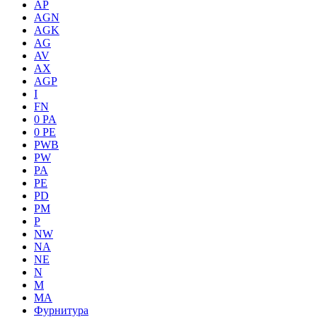
AP
AGN
AGK
AG
AV
AX
AGP
I
FN
0 PA
0 PE
PWB
PW
PA
PE
PD
PM
P
NW
NA
NE
N
M
MA
Фурнитура