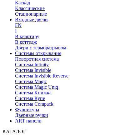
Каскад
Классические
Стационарные
Входные двери
FN
I
В квартиру
В коттедж
Двери с терморазрывом
Системы открывания
Поворотная система
Система Infinity
Система Invisible
Система Invisible Reverse
Система Magic
Система Magic Uniq
Система Книжка
Система Купе
Система Compack
Фурнитура
Дверные ручки
ART панели
КАТАЛОГ