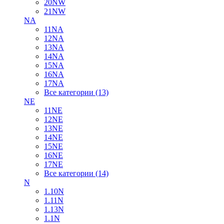
20NW
21NW
NA
11NA
12NA
13NA
14NA
15NA
16NA
17NA
Все категории (13)
NE
11NE
12NE
13NE
14NE
15NE
16NE
17NE
Все категории (14)
N
1.10N
1.11N
1.13N
1.1N