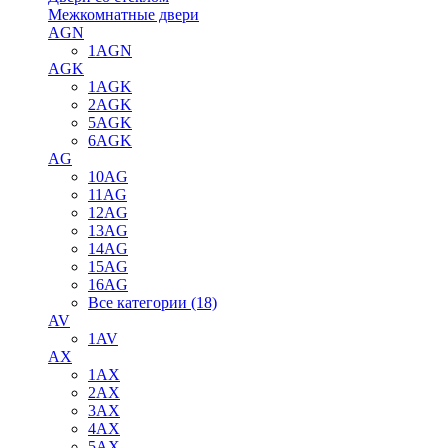
Межкомнатные двери
AGN
1AGN
AGK
1AGK
2AGK
5AGK
6AGK
AG
10AG
11AG
12AG
13AG
14AG
15AG
16AG
Все категории (18)
AV
1AV
AX
1AX
2AX
3AX
4AX
5AX