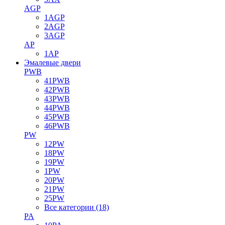
AGP
1AGP
2AGP
3AGP
AP
1AP
Эмалевые двери
PWB
41PWB
42PWB
43PWB
44PWB
45PWB
46PWB
PW
12PW
18PW
19PW
1PW
20PW
21PW
25PW
Все категории (18)
PA