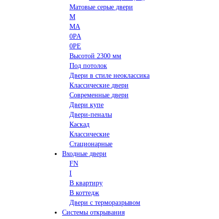
Матовые серые двери
M
MA
0PA
0PE
Высотой 2300 мм
Под потолок
Двери в стиле неоклассика
Классические двери
Современные двери
Двери купе
Двери-пеналы
Каскад
Классические
Стационарные
Входные двери
FN
I
В квартиру
В коттедж
Двери с терморазрывом
Системы открывания