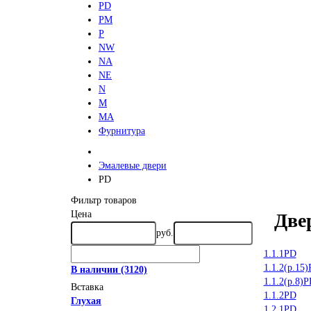
PD
PM
P
NW
NA
NE
N
M
MA
Фурнитура
Эмалевые двери
PD
Фильтр товаров
Цена
Две
руб.
1.1.1PD
1.1.2(р.15
В наличии
(3120)
1.1.2(р.8)
Вставка
1.1.2PD
Глухая
1.2.1PD