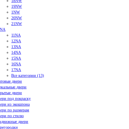
18NW
19NW
1NW
20NW
21NW
NA
11NA
12NA
13NA
14NA
15NA
16NA
17NA
Все категории (13)
товые двери
ркальные двери
рытые двери
ери под покраску
ери из экошпона
ери по размерам
ери по стилю
здвижные двери
регородки