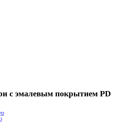
ри с эмалевым покрытием PD
)PD
PD