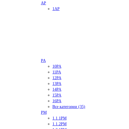
AP
1AP
PA
10PA
11PA
12PA
13PA
14PA
15PA
16PA
Все категории (35)
PM
1.1.1PM
1.1.2PM