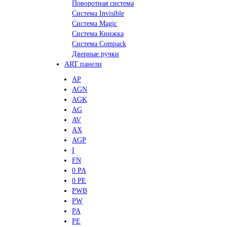
Поворотная система
Система Invisible
Система Magic
Система Книжка
Система Compack
Дверные ручки
ART панели
AP
AGN
AGK
AG
AV
AX
AGP
I
FN
0 PA
0 PE
PWB
PW
PA
PE