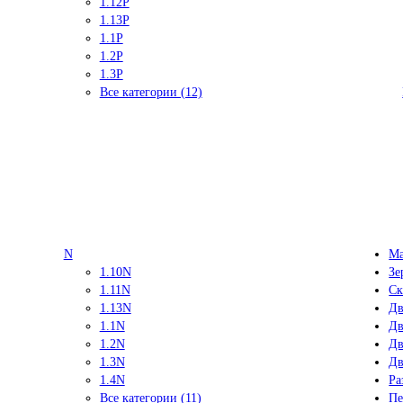
1.12P
1.13P
1.1P
1.2P
1.3P
Все категории (12)
N
Ма
1.10N
Зе
1.11N
Ск
1.13N
Дв
1.1N
Дв
1.2N
Дв
1.3N
Дв
1.4N
Ра
Все категории (11)
Пе