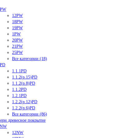
PW
12PW
18PW
19PW
1PW
20PW
21PW
25PW
Все категории (18)
PD
1.1.1PD
1.1.2(р.15)PD
1.1.2(р.8)PD
1.1.2PD
1.2.1PD
1.2.2(р.12)PD
1.2.2(р.6)PD
Все категории (86)
ери древесное покрытие
NW
12NW