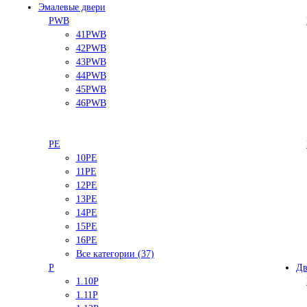
Эмалевые двери
PWB
41PWB
42PWB
43PWB
44PWB
45PWB
46PWB
PE
10PE
11PE
12PE
13PE
14PE
15PE
16PE
Все категории (37)
P
Дв
1.10P
1.11P