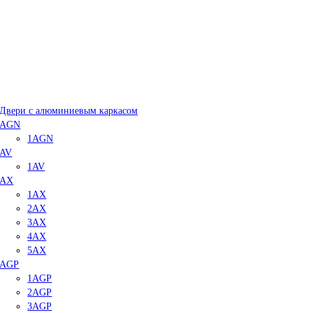
Двери с алюминиевым каркасом
AGN
1AGN
AV
1AV
AX
1AX
2AX
3AX
4AX
5AX
AGP
1AGP
2AGP
3AGP