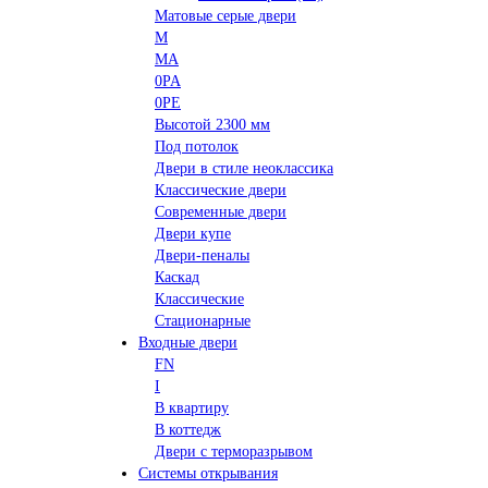
Матовые серые двери
M
MA
0PA
0PE
Высотой 2300 мм
Под потолок
Двери в стиле неоклассика
Классические двери
Современные двери
Двери купе
Двери-пеналы
Каскад
Классические
Стационарные
Входные двери
FN
I
В квартиру
В коттедж
Двери с терморазрывом
Системы открывания