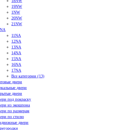
18NW
19NW
1NW
20NW
21NW
NA
11NA
12NA
13NA
14NA
15NA
16NA
17NA
Все категории (13)
товые двери
ркальные двери
рытые двери
ери под покраску
ери из экошпона
ери по размерам
ери по стилю
здвижные двери
регородки