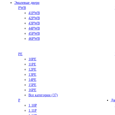
Эмалевые двери
PWB
41PWB
42PWB
43PWB
44PWB
45PWB
46PWB
PE
10PE
11PE
12PE
13PE
14PE
15PE
16PE
Все категории (37)
P
Дв
1.10P
1.11P