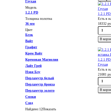
Глухая
Модель
1.2.1 PD
1.2.1 PD
Толщина полотна
Есть в 
36 мм
18332 ру
Цвет
Блэк
В корз
Вайт
Графит
Крем Вайт
Кремовая Магнолия
1.2.1 PD
Глухая
Лайт Грей
Есть в 
Нэви Блу
21081 ру
Перламутр белый
Перламутр бронза
В корз
Перламутр золото
Смоки
Сэнд
Найдено:
12
Показать