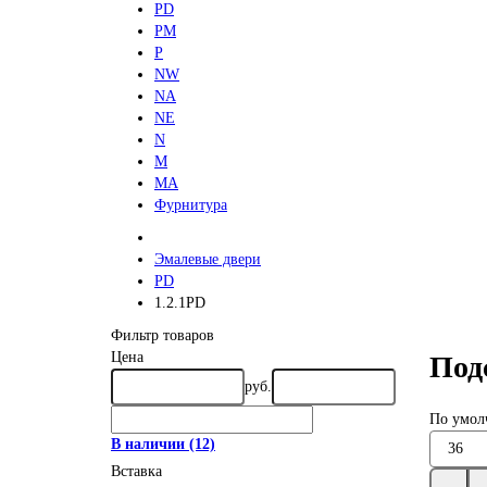
PD
PM
P
NW
NA
NE
N
M
MA
Фурнитура
Эмалевые двери
PD
1.2.1PD
Фильтр товаров
Цена
Под
руб.
По умол
В наличии
(12)
Вставка