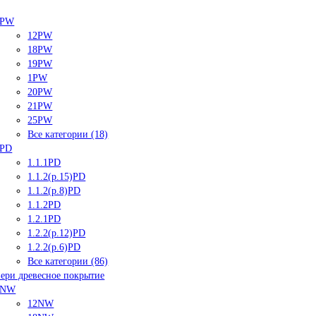
PW
12PW
18PW
19PW
1PW
20PW
21PW
25PW
Все категории (18)
PD
1.1.1PD
1.1.2(р.15)PD
1.1.2(р.8)PD
1.1.2PD
1.2.1PD
1.2.2(р.12)PD
1.2.2(р.6)PD
Все категории (86)
ери древесное покрытие
NW
12NW