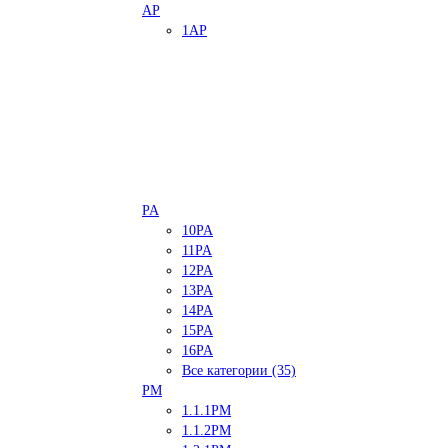
AP
1AP
PA
10PA
11PA
12PA
13PA
14PA
15PA
16PA
Все категории (35)
PM
1.1.1PM
1.1.2PM