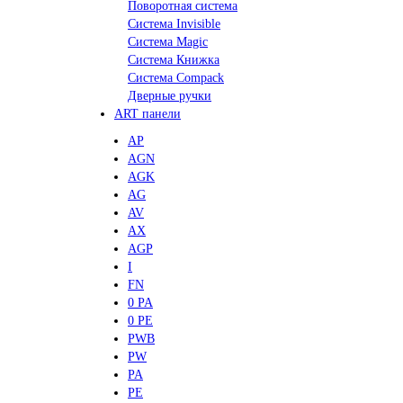
Поворотная система
Система Invisible
Система Magic
Система Книжка
Система Compack
Дверные ручки
ART панели
AP
AGN
AGK
AG
AV
AX
AGP
I
FN
0 PA
0 PE
PWB
PW
PA
PE