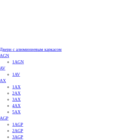
Двери с алюминиевым каркасом
AGN
1AGN
AV
1AV
AX
1AX
2AX
3AX
4AX
5AX
AGP
1AGP
2AGP
3AGP