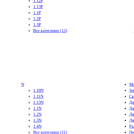
1.12P
1.13P
1.1P
1.2P
1.3P
Все категории (12)
N
Ма
1.10N
Зе
1.11N
Ск
1.13N
Дв
1.1N
Дв
1.2N
Дв
1.3N
Дв
1.4N
Ра
Все категории (11)
Пе