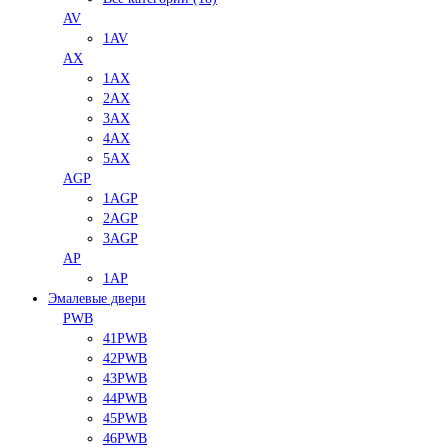
AV
1AV
AX
1AX
2AX
3AX
4AX
5AX
AGP
1AGP
2AGP
3AGP
AP
1AP
Эмалевые двери
PWB
41PWB
42PWB
43PWB
44PWB
45PWB
46PWB