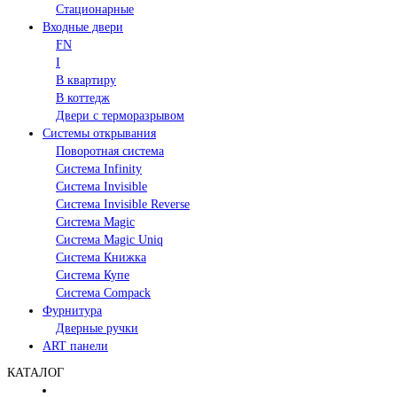
Стационарные
Входные двери
FN
I
В квартиру
В коттедж
Двери с терморазрывом
Системы открывания
Поворотная система
Система Infinity
Система Invisible
Система Invisible Reverse
Система Magic
Система Magic Uniq
Система Книжка
Система Купе
Система Compack
Фурнитура
Дверные ручки
ART панели
КАТАЛОГ