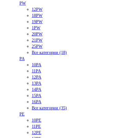
PW
12PW
18PW
19PW
1PW
20PW
21PW
25PW
Все категории (18)
PA
10PA
11PA
12PA
13PA
14PA
15PA
16PA
Все категории (35)
PE
10PE
11PE
12PE