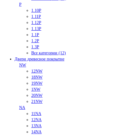
P
1.10P
1.11P
1.12P
1.13P
1.1P
1.2P
1.3P
Все категории (12)
Двери древесное покрытие
NW
12NW
18NW
19NW
1NW
20NW
21NW
NA
11NA
12NA
13NA
14NA