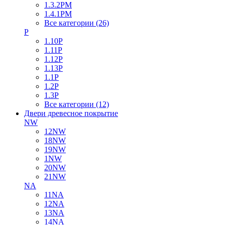
1.3.2PM
1.4.1PM
Все категории (26)
P
1.10P
1.11P
1.12P
1.13P
1.1P
1.2P
1.3P
Все категории (12)
Двери древесное покрытие
NW
12NW
18NW
19NW
1NW
20NW
21NW
NA
11NA
12NA
13NA
14NA