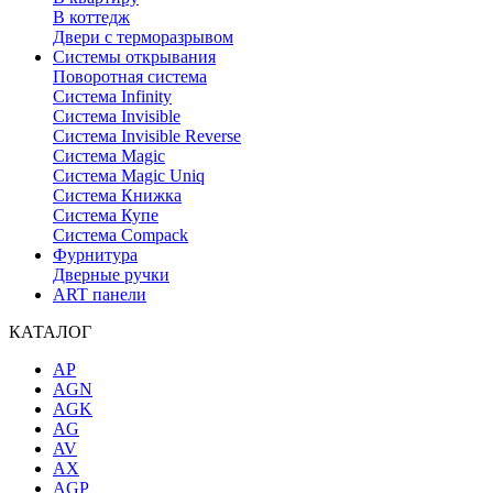
В коттедж
Двери с терморазрывом
Системы открывания
Поворотная система
Система Infinity
Система Invisible
Система Invisible Reverse
Система Magic
Система Magic Uniq
Система Книжка
Система Купе
Система Compack
Фурнитура
Дверные ручки
ART панели
КАТАЛОГ
AP
AGN
AGK
AG
AV
AX
AGP