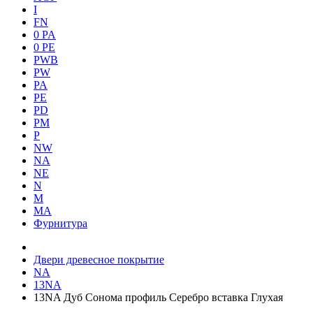
I
FN
0 PA
0 PE
PWB
PW
PA
PE
PD
PM
P
NW
NA
NE
N
M
MA
Фурнитура
Двери древесное покрытие
NA
13NA
13NA Дуб Сонома профиль Серебро вставка Глухая