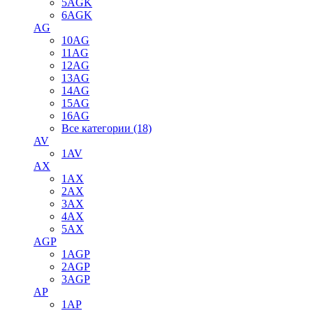
5AGK
6AGK
AG
10AG
11AG
12AG
13AG
14AG
15AG
16AG
Все категории (18)
AV
1AV
AX
1AX
2AX
3AX
4AX
5AX
AGP
1AGP
2AGP
3AGP
AP
1AP