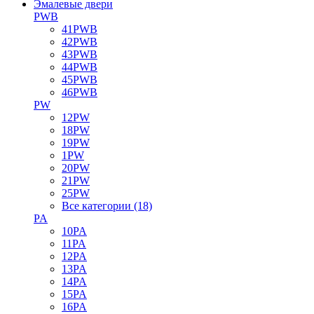
Эмалевые двери
PWB
41PWB
42PWB
43PWB
44PWB
45PWB
46PWB
PW
12PW
18PW
19PW
1PW
20PW
21PW
25PW
Все категории (18)
PA
10PA
11PA
12PA
13PA
14PA
15PA
16PA