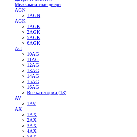
Межкомнатные двери
AGN
1AGN
AGK
1AGK
2AGK
5AGK
6AGK
AG
10AG
11AG
12AG
13AG
14AG
15AG
16AG
Все категории (18)
AV
1AV
AX
1AX
2AX
3AX
4AX
5AX