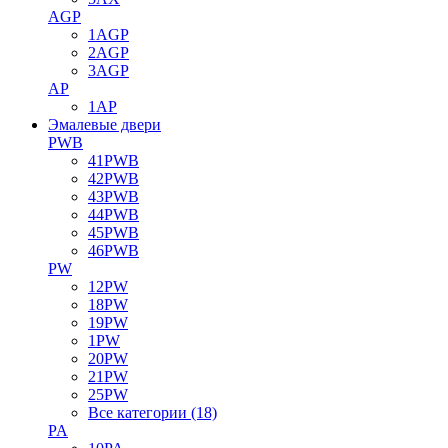
AGP
1AGP
2AGP
3AGP
AP
1AP
Эмалевые двери
PWB
41PWB
42PWB
43PWB
44PWB
45PWB
46PWB
PW
12PW
18PW
19PW
1PW
20PW
21PW
25PW
Все категории (18)
PA