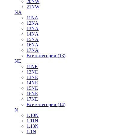
20NW
21NW
NA
11NA
12NA
13NA
14NA
15NA
16NA
17NA
Все категории (13)
NE
11NE
12NE
13NE
14NE
15NE
16NE
17NE
Все категории (14)
N
1.10N
1.11N
1.13N
1.1N