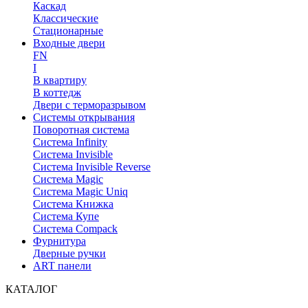
Каскад
Классические
Стационарные
Входные двери
FN
I
В квартиру
В коттедж
Двери с терморазрывом
Системы открывания
Поворотная система
Система Infinity
Система Invisible
Система Invisible Reverse
Система Magic
Система Magic Uniq
Система Книжка
Система Купе
Система Compack
Фурнитура
Дверные ручки
ART панели
КАТАЛОГ