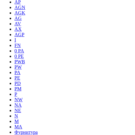
AP
AGN
AGK
AG
AV
AX
AGP
I
FN
0 PA
0 PE
PWB
PW
PA
PE
PD
PM
P
NW
NA
NE
N
M
MA
Фурнитура