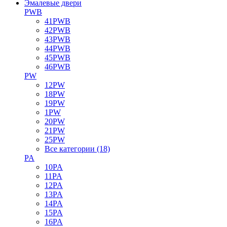
Эмалевые двери
PWB
41PWB
42PWB
43PWB
44PWB
45PWB
46PWB
PW
12PW
18PW
19PW
1PW
20PW
21PW
25PW
Все категории (18)
PA
10PA
11PA
12PA
13PA
14PA
15PA
16PA