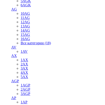
5AGK
6AGK
AG
10AG
11AG
12AG
13AG
14AG
15AG
16AG
Все категории (18)
AV
1AV
AX
1AX
2AX
3AX
4AX
5AX
AGP
1AGP
2AGP
3AGP
AP
1AP