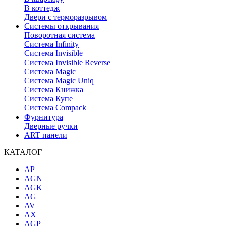
В коттедж
Двери с терморазрывом
Системы открывания
Поворотная система
Система Infinity
Система Invisible
Система Invisible Reverse
Система Magic
Система Magic Uniq
Система Книжка
Система Купе
Система Compack
Фурнитура
Дверные ручки
ART панели
КАТАЛОГ
AP
AGN
AGK
AG
AV
AX
AGP