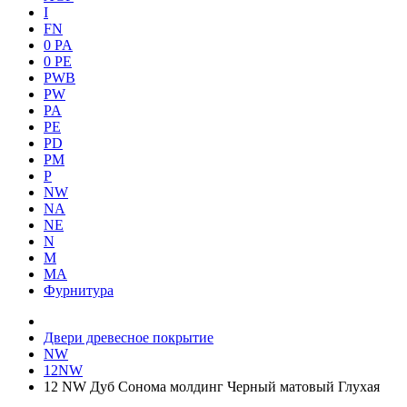
I
FN
0 PA
0 PE
PWB
PW
PA
PE
PD
PM
P
NW
NA
NE
N
M
MA
Фурнитура
Двери древесное покрытие
NW
12NW
12 NW Дуб Сонома молдинг Черный матовый Глухая