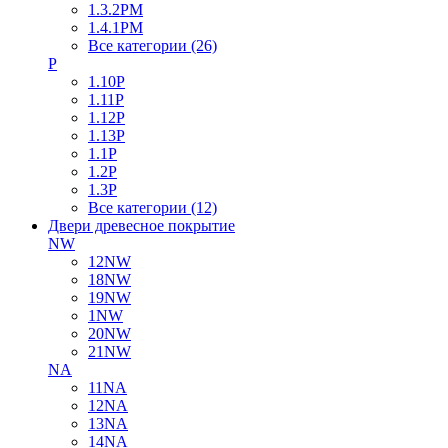
1.3.2PM
1.4.1PM
Все категории (26)
P
1.10P
1.11P
1.12P
1.13P
1.1P
1.2P
1.3P
Все категории (12)
Двери древесное покрытие
NW
12NW
18NW
19NW
1NW
20NW
21NW
NA
11NA
12NA
13NA
14NA