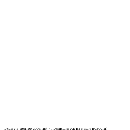
52375 руб.
В корзину
1 AGK цвет Лак классик кромка Вайт
Есть в наличии
52375 руб.
В корзину
Будьте в центре событий - подпишитесь на наши новости!