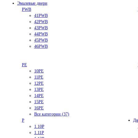
Эмалевые двери
PWB
41PWB
42PWB
43PWB
44PWB
45PWB
46PWB
PE
10PE
11PE
12PE
13PE
14PE
15PE
16PE
Все категории (37)
P
Дв
1.10P
1.11P