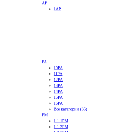
AP
1AP
PA
10PA
11PA
12PA
13PA
14PA
15PA
16PA
Все категории (35)
PM
1.1.1PM
1.1.2PM