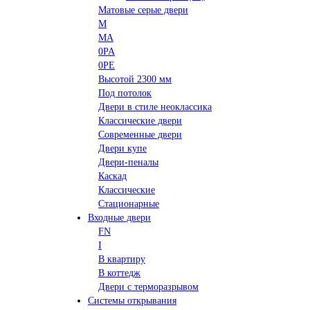
Матовые серые двери
M
MA
0PA
0PE
Высотой 2300 мм
Под потолок
Двери в стиле неоклассика
Классические двери
Современные двери
Двери купе
Двери-пеналы
Каскад
Классические
Стационарные
Входные двери
FN
I
В квартиру
В коттедж
Двери с терморазрывом
Системы открывания