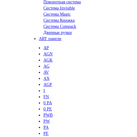
Поворотная система
Система Invisible
Система Magic
Система Книжка
Система Compack
Дверные ручки
ART панели
AP
AGN
AGK
AG
AV
AX
AGP
I
FN
0 PA
0 PE
PWB
PW
PA
PE