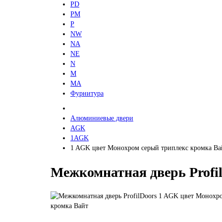
PD
PM
P
NW
NA
NE
N
M
MA
Фурнитура
Алюминиевые двери
AGK
1AGK
1 AGK цвет Монохром серый триплекс кромка Ва
Межкомнатная дверь Profi