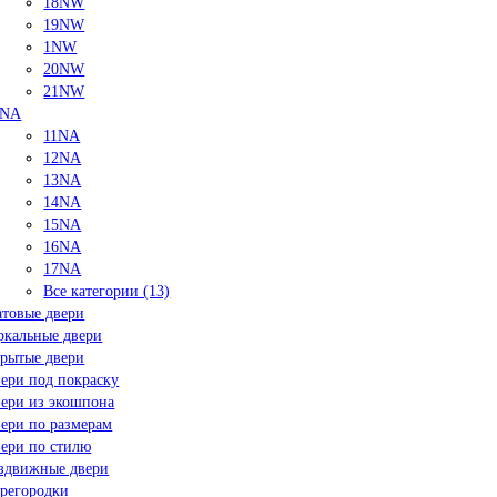
18NW
19NW
1NW
20NW
21NW
NA
11NA
12NA
13NA
14NA
15NA
16NA
17NA
Все категории (13)
товые двери
ркальные двери
рытые двери
ери под покраску
ери из экошпона
ери по размерам
ери по стилю
здвижные двери
регородки