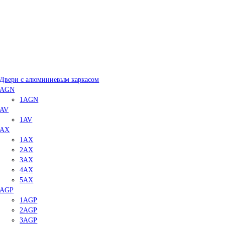
Двери с алюминиевым каркасом
AGN
1AGN
AV
1AV
AX
1AX
2AX
3AX
4AX
5AX
AGP
1AGP
2AGP
3AGP