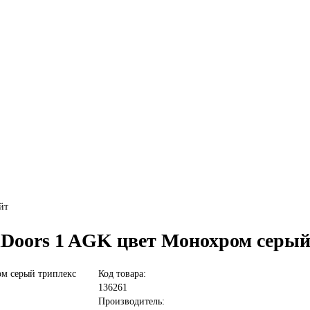
йт
lDoors 1 AGK цвет Монохром серый
Код товара:
136261
Производитель: