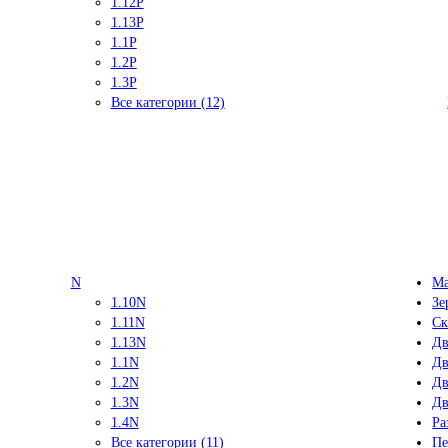
1.12P
1.13P
1.1P
1.2P
1.3P
Все категории (12)
N
Ма
1.10N
Зе
1.11N
Ск
1.13N
Дв
1.1N
Дв
1.2N
Дв
1.3N
Дв
1.4N
Ра
Все категории (11)
Пе