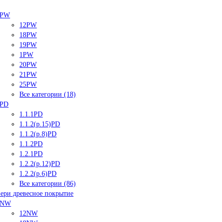
PW
12PW
18PW
19PW
1PW
20PW
21PW
25PW
Все категории (18)
PD
1.1.1PD
1.1.2(р.15)PD
1.1.2(р.8)PD
1.1.2PD
1.2.1PD
1.2.2(р.12)PD
1.2.2(р.6)PD
Все категории (86)
ери древесное покрытие
NW
12NW