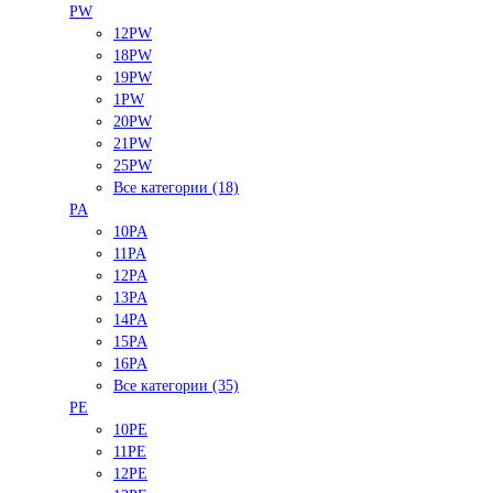
PW
12PW
18PW
19PW
1PW
20PW
21PW
25PW
Все категории (18)
PA
10PA
11PA
12PA
13PA
14PA
15PA
16PA
Все категории (35)
PE
10PE
11PE
12PE