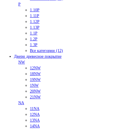
P
1.10P
1.11P
1.12P
1.13P
1.1P
1.2P
1.3P
Все категории (12)
Двери древесное покрытие
NW
12NW
18NW
19NW
1NW
20NW
21NW
NA
11NA
12NA
13NA
14NA