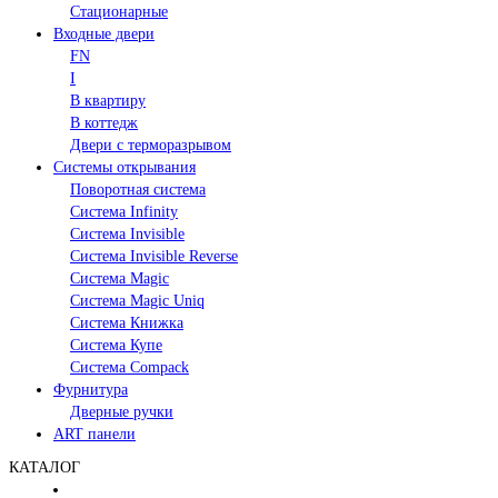
Стационарные
Входные двери
FN
I
В квартиру
В коттедж
Двери с терморазрывом
Системы открывания
Поворотная система
Система Infinity
Система Invisible
Система Invisible Reverse
Система Magic
Система Magic Uniq
Система Книжка
Система Купе
Система Compack
Фурнитура
Дверные ручки
ART панели
КАТАЛОГ