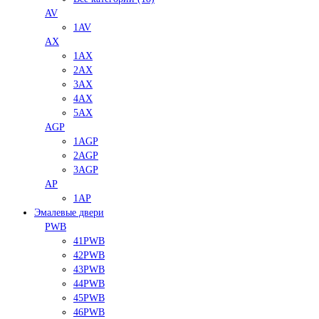
AV
1AV
AX
1AX
2AX
3AX
4AX
5AX
AGP
1AGP
2AGP
3AGP
AP
1AP
Эмалевые двери
PWB
41PWB
42PWB
43PWB
44PWB
45PWB
46PWB