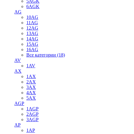
5AGK
6AGK
AG
10AG
11AG
12AG
13AG
14AG
15AG
16AG
Все категории (18)
AV
1AV
AX
1AX
2AX
3AX
4AX
5AX
AGP
1AGP
2AGP
3AGP
AP
1AP