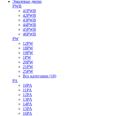
Эмалевые двери
PWB
41PWB
42PWB
43PWB
44PWB
45PWB
46PWB
PW
12PW
18PW
19PW
1PW
20PW
21PW
25PW
Все категории (18)
PA
10PA
11PA
12PA
13PA
14PA
15PA
16PA