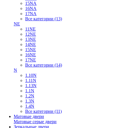
15NA
16NA
17NA
Все категории (13)
NE
11NE
12NE
13NE
14NE
15NE
16NE
17NE
Все категории (14)
N
1.10N
1.11N
1.13N
1.1N
1.2N
1.3N
1.4N
Все категории (11)
Матовые двери
Матовые серые двери
Зеркальные двери