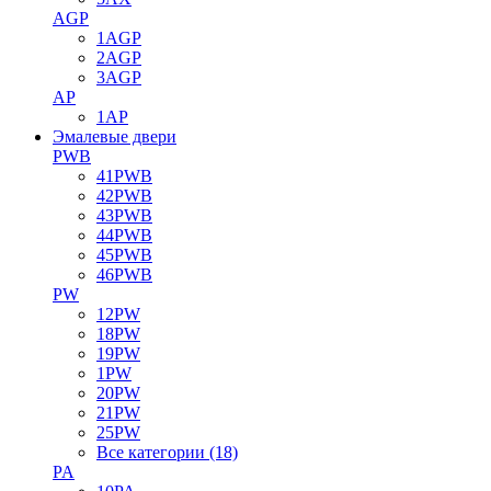
AGP
1AGP
2AGP
3AGP
AP
1AP
Эмалевые двери
PWB
41PWB
42PWB
43PWB
44PWB
45PWB
46PWB
PW
12PW
18PW
19PW
1PW
20PW
21PW
25PW
Все категории (18)
PA