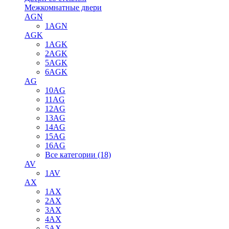
Межкомнатные двери
AGN
1AGN
AGK
1AGK
2AGK
5AGK
6AGK
AG
10AG
11AG
12AG
13AG
14AG
15AG
16AG
Все категории (18)
AV
1AV
AX
1AX
2AX
3AX
4AX
5AX