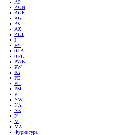
AP
AGN
AGK
AG
AV
AX
AGP
I
FN
0 PA
0 PE
PWB
PW
PA
PE
PD
PM
P
NW
NA
NE
N
M
MA
Фурнитура