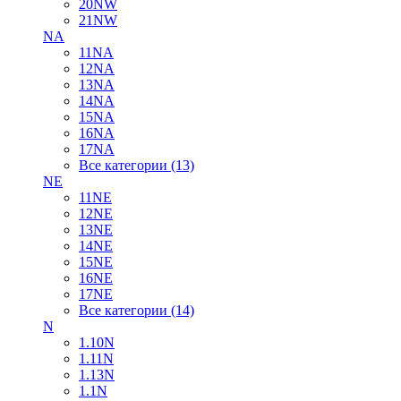
20NW
21NW
NA
11NA
12NA
13NA
14NA
15NA
16NA
17NA
Все категории (13)
NE
11NE
12NE
13NE
14NE
15NE
16NE
17NE
Все категории (14)
N
1.10N
1.11N
1.13N
1.1N