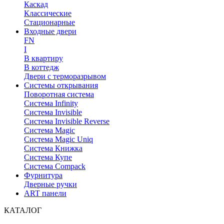
Каскад
Классические
Стационарные
Входные двери
FN
I
В квартиру
В коттедж
Двери с терморазрывом
Системы открывания
Поворотная система
Система Infinity
Система Invisible
Система Invisible Reverse
Система Magic
Система Magic Uniq
Система Книжка
Система Купе
Система Compack
Фурнитура
Дверные ручки
ART панели
КАТАЛОГ