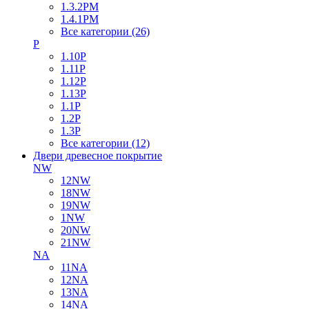
1.3.2PM
1.4.1PM
Все категории (26)
P
1.10P
1.11P
1.12P
1.13P
1.1P
1.2P
1.3P
Все категории (12)
Двери древесное покрытие
NW
12NW
18NW
19NW
1NW
20NW
21NW
NA
11NA
12NA
13NA
14NA