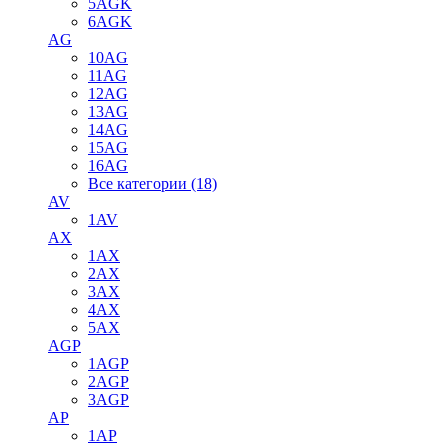
5AGK
6AGK
AG
10AG
11AG
12AG
13AG
14AG
15AG
16AG
Все категории (18)
AV
1AV
AX
1AX
2AX
3AX
4AX
5AX
AGP
1AGP
2AGP
3AGP
AP
1AP