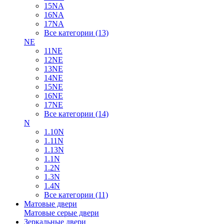
15NA
16NA
17NA
Все категории (13)
NE
11NE
12NE
13NE
14NE
15NE
16NE
17NE
Все категории (14)
N
1.10N
1.11N
1.13N
1.1N
1.2N
1.3N
1.4N
Все категории (11)
Матовые двери
Матовые серые двери
Зеркальные двери