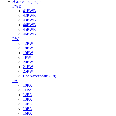
Эмалевые двери
PWB
41PWB
42PWB
43PWB
44PWB
45PWB
46PWB
PW
12PW
18PW
19PW
1PW
20PW
21PW
25PW
Все категории (18)
PA
10PA
11PA
12PA
13PA
14PA
15PA
16PA