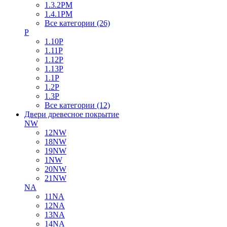
1.3.2PM
1.4.1PM
Все категории (26)
P
1.10P
1.11P
1.12P
1.13P
1.1P
1.2P
1.3P
Все категории (12)
Двери древесное покрытие
NW
12NW
18NW
19NW
1NW
20NW
21NW
NA
11NA
12NA
13NA
14NA