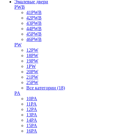
Эмалевые двери
PWB
41PWB
42PWB
43PWB
44PWB
45PWB
46PWB
PW
12PW
18PW
19PW
1PW
20PW
21PW
25PW
Все категории (18)
PA
10PA
11PA
12PA
13PA
14PA
15PA
16PA