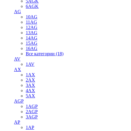
5AGK
6AGK
AG
10AG
11AG
12AG
13AG
14AG
15AG
16AG
Все категории (18)
AV
1AV
AX
1AX
2AX
3AX
4AX
5AX
AGP
1AGP
2AGP
3AGP
AP
1AP