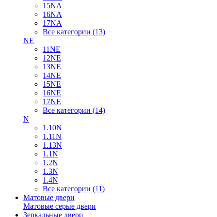
15NA
16NA
17NA
Все категории (13)
NE
11NE
12NE
13NE
14NE
15NE
16NE
17NE
Все категории (14)
N
1.10N
1.11N
1.13N
1.1N
1.2N
1.3N
1.4N
Все категории (11)
Матовые двери
Матовые серые двери
Зеркальные двери