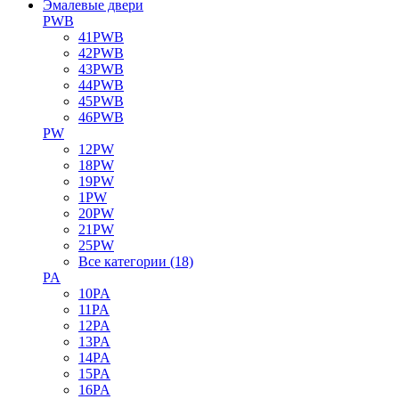
Эмалевые двери
PWB
41PWB
42PWB
43PWB
44PWB
45PWB
46PWB
PW
12PW
18PW
19PW
1PW
20PW
21PW
25PW
Все категории (18)
PA
10PA
11PA
12PA
13PA
14PA
15PA
16PA