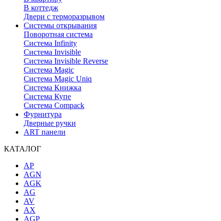
В коттедж
Двери с терморазрывом
Системы открывания
Поворотная система
Система Infinity
Система Invisible
Система Invisible Reverse
Система Magic
Система Magic Uniq
Система Книжка
Система Купе
Система Compack
Фурнитура
Дверные ручки
ART панели
КАТАЛОГ
AP
AGN
AGK
AG
AV
AX
AGP