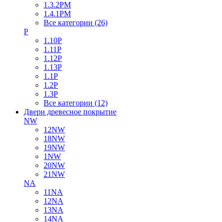
1.3.2PM
1.4.1PM
Все категории (26)
P
1.10P
1.11P
1.12P
1.13P
1.1P
1.2P
1.3P
Все категории (12)
Двери древесное покрытие
NW
12NW
18NW
19NW
1NW
20NW
21NW
NA
11NA
12NA
13NA
14NA