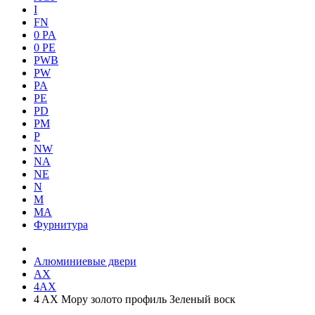
I
FN
0 PA
0 PE
PWB
PW
PA
PE
PD
PM
P
NW
NA
NE
N
M
MA
Фурнитура
Алюминиевые двери
AX
4AX
4 AX Мору золото профиль Зеленый воск