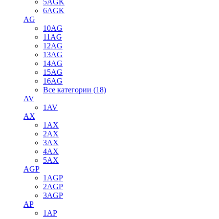
5AGK
6AGK
AG
10AG
11AG
12AG
13AG
14AG
15AG
16AG
Все категории (18)
AV
1AV
AX
1AX
2AX
3AX
4AX
5AX
AGP
1AGP
2AGP
3AGP
AP
1AP