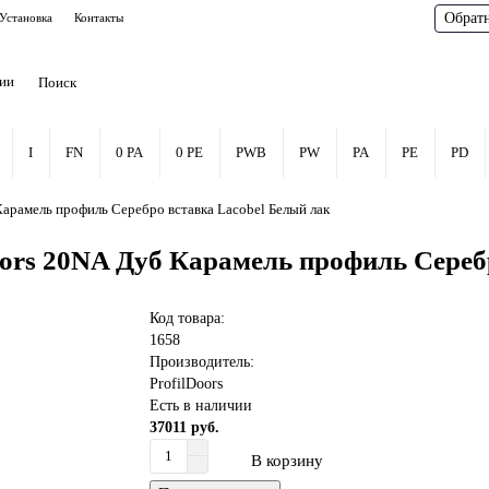
Обрат
Установка
Контакты
рии
I
FN
0 PA
0 PE
PWB
PW
PA
PE
PD
арамель профиль Серебро вставка Lacobel Белый лак
ors 20NA Дуб Карамель профиль Сереб
Код товара:
1658
Производитель:
ProfilDoors
Есть в наличии
37011 руб.
В корзину