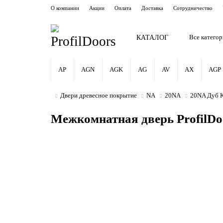
О компании
Акции
Оплата
Доставка
Сотрудничество
КАТАЛОГ
Все катего
AP
AGN
AGK
AG
AV
AX
AGP
Двери древесное покрытие
NA
20NA
20NA Дуб К
Межкомнатная дверь ProfilDo