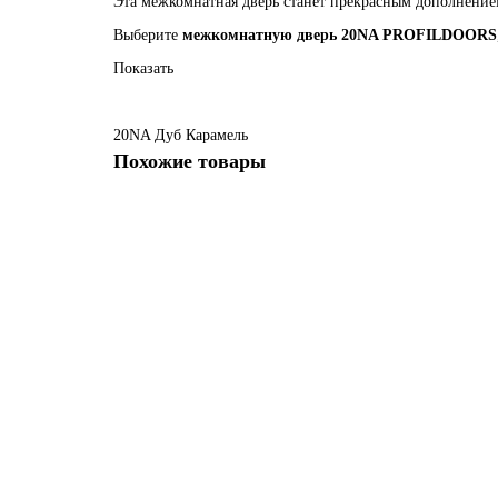
Эта межкомнатная дверь станет прекрасным дополнение
Выберите
межкомнатную дверь 20NA PROFILDOORS
Показать
20NA
Дуб Карамель
Похожие товары
20NA Дуб Карамель профиль Серебро вставка Lacobel 