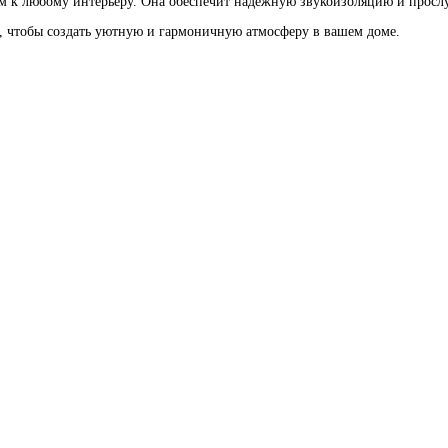
м к любому интерьеру. Она обеспечит надёжную звукоизоляцию и просл
, чтобы создать уютную и гармоничную атмосферу в вашем доме.
Перламутровый лак