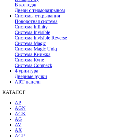
В коттедж
Двери с терморазрывом
Системы открывания
Поворотная система
Система Infinity
Система Invisible
Система Invisible Reverse
Система Magic
Система Magic Uniq
Система Книжка
Система Купе
Система Compack
Фурнитура
Дверные ручки
ART панели
КАТАЛОГ
AP
AGN
AGK
AG
AV
AX
AGP