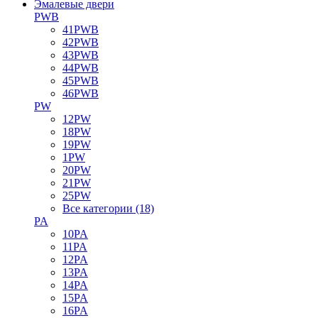
Эмалевые двери
PWB
41PWB
42PWB
43PWB
44PWB
45PWB
46PWB
PW
12PW
18PW
19PW
1PW
20PW
21PW
25PW
Все категории (18)
PA
10PA
11PA
12PA
13PA
14PA
15PA
16PA