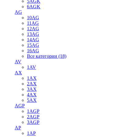
5AGK
6AGK
AG
10AG
11AG
12AG
13AG
14AG
15AG
16AG
Все категории (18)
AV
1AV
AX
1AX
2AX
3AX
4AX
5AX
AGP
1AGP
2AGP
3AGP
AP
1AP