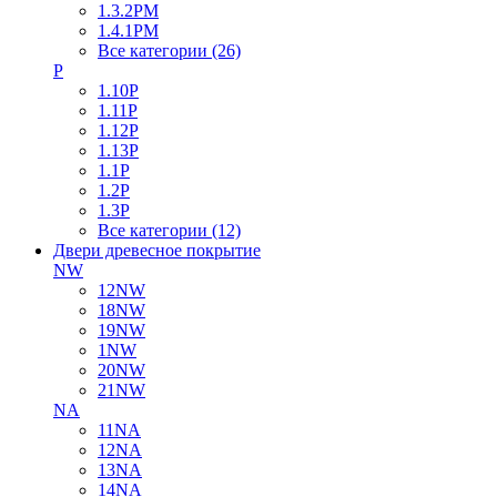
1.3.2PM
1.4.1PM
Все категории (26)
P
1.10P
1.11P
1.12P
1.13P
1.1P
1.2P
1.3P
Все категории (12)
Двери древесное покрытие
NW
12NW
18NW
19NW
1NW
20NW
21NW
NA
11NA
12NA
13NA
14NA