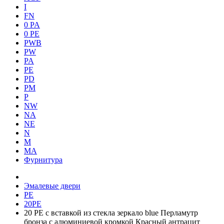
I
FN
0 PA
0 PE
PWB
PW
PA
PE
PD
PM
P
NW
NA
NE
N
M
MA
Фурнитура
Эмалевые двери
PE
20PE
20 PE с вставкой из стекла зеркало blue Перламутр
бронза с алюминиевой кромкой Красный антрацит