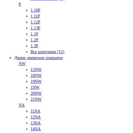
P
1.10P
1.11P
1.12P
1.13P
1.1P
1.2P
1.3P
Все категории (12)
Двери древесное покрытие
NW
12NW
18NW
19NW
1NW
20NW
21NW
NA
11NA
12NA
13NA
14NA