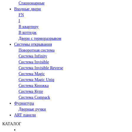
Стационарные
Входные двери
FN
I
В квартиру
В коттедж
Двери с терморазрывом
Системы открывания
Поворотная система
Система Infinity
Система Invisible
Система Invisible Reverse
Система Magic
Система Magic Uniq
Система Книжка
Система Купе
Система Compack
Фурнитура
Дверные ручки
ART панели
КАТАЛОГ