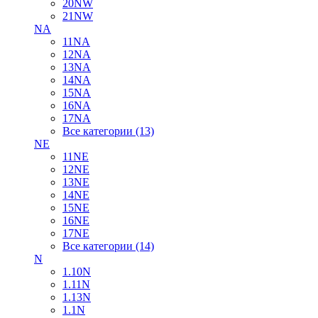
20NW
21NW
NA
11NA
12NA
13NA
14NA
15NA
16NA
17NA
Все категории (13)
NE
11NE
12NE
13NE
14NE
15NE
16NE
17NE
Все категории (14)
N
1.10N
1.11N
1.13N
1.1N