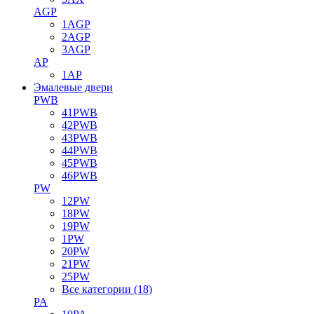
AGP
1AGP
2AGP
3AGP
AP
1AP
Эмалевые двери
PWB
41PWB
42PWB
43PWB
44PWB
45PWB
46PWB
PW
12PW
18PW
19PW
1PW
20PW
21PW
25PW
Все категории (18)
PA