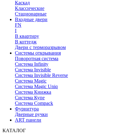
Каскад
Классические
Стационарные
Входные двери
FN
I
В квартиру
В коттедж
Двери с терморазрывом
Системы открывания
Поворотная система
Система Infinity
Система Invisible
Система Invisible Reverse
Система Magic
Система Magic Uniq
Система Книжка
Система Купе
Система Compack
Фурнитура
Дверные ручки
ART панели
КАТАЛОГ