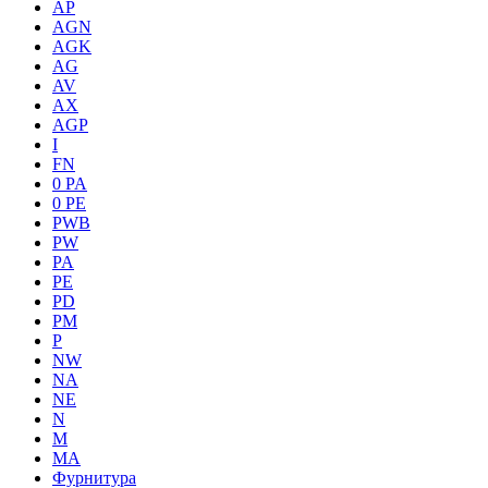
AP
AGN
AGK
AG
AV
AX
AGP
I
FN
0 PA
0 PE
PWB
PW
PA
PE
PD
PM
P
NW
NA
NE
N
M
MA
Фурнитура