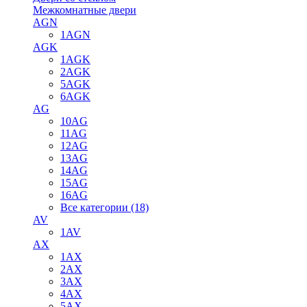
Межкомнатные двери
AGN
1AGN
AGK
1AGK
2AGK
5AGK
6AGK
AG
10AG
11AG
12AG
13AG
14AG
15AG
16AG
Все категории (18)
AV
1AV
AX
1AX
2AX
3AX
4AX
5AX