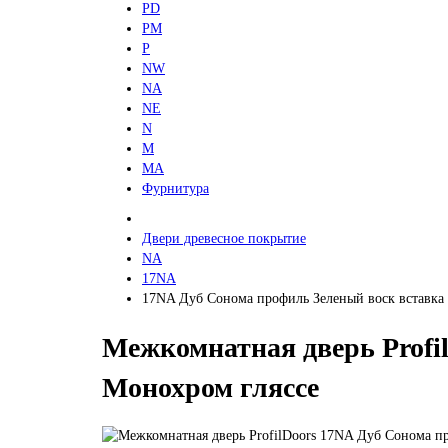
PD
PM
P
NW
NA
NE
N
M
MA
Фурнитура
Двери древесное покрытие
NA
17NA
17NA Дуб Сонома профиль Зеленый воск вставка
Межкомнатная дверь Profi
Монохром гляссе