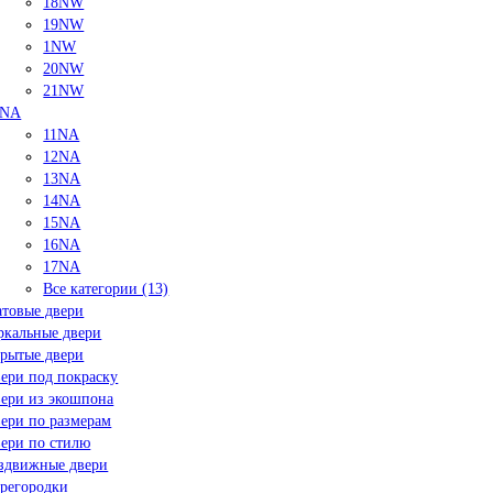
18NW
19NW
1NW
20NW
21NW
NA
11NA
12NA
13NA
14NA
15NA
16NA
17NA
Все категории (13)
товые двери
ркальные двери
рытые двери
ери под покраску
ери из экошпона
ери по размерам
ери по стилю
здвижные двери
регородки