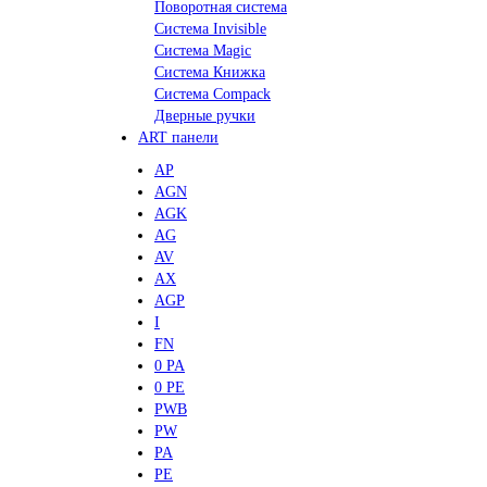
Поворотная система
Система Invisible
Система Magic
Система Книжка
Система Compack
Дверные ручки
ART панели
AP
AGN
AGK
AG
AV
AX
AGP
I
FN
0 PA
0 PE
PWB
PW
PA
PE