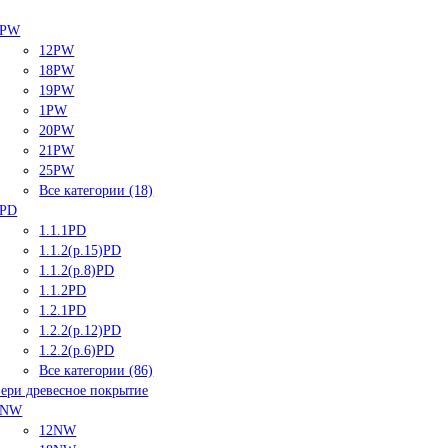
PW
12PW
18PW
19PW
1PW
20PW
21PW
25PW
Все категории (18)
PD
1.1.1PD
1.1.2(р.15)PD
1.1.2(р.8)PD
1.1.2PD
1.2.1PD
1.2.2(р.12)PD
1.2.2(р.6)PD
Все категории (86)
ери древесное покрытие
NW
12NW