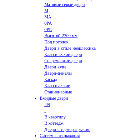
Матовые серые двери
M
MA
0PA
0PE
Высотой 2300 мм
Под потолок
Двери в стиле неоклассика
Классические двери
Современные двери
Двери купе
Двери-пеналы
Каскад
Классические
Стационарные
Входные двери
FN
I
В квартиру
В коттедж
Двери с терморазрывом
Системы открывания