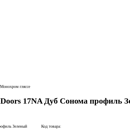
 Монохром гляссе
lDoors 17NA Дуб Сонома профиль З
Код товара: