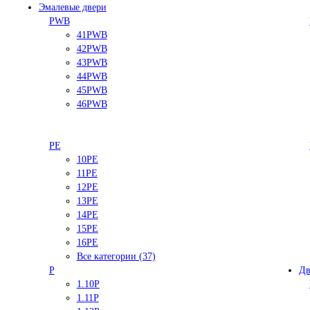
Эмалевые двери
PWB
41PWB
42PWB
43PWB
44PWB
45PWB
46PWB
PE
10PE
11PE
12PE
13PE
14PE
15PE
16PE
Все категории (37)
P
Дв
1.10P
1.11P