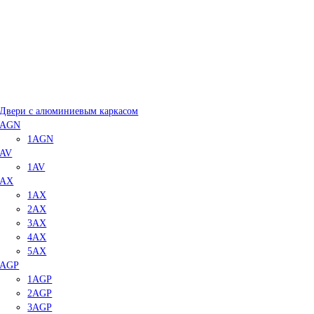
Двери с алюминиевым каркасом
AGN
1AGN
AV
1AV
AX
1AX
2AX
3AX
4AX
5AX
AGP
1AGP
2AGP
3AGP