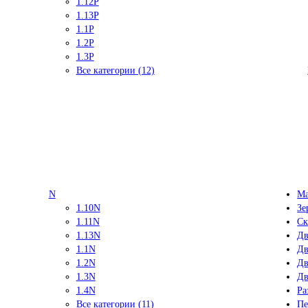
1.12P
1.13P
1.1P
1.2P
1.3P
Все категории (12)
N
Ма
1.10N
Зе
1.11N
Ск
1.13N
Дв
1.1N
Дв
1.2N
Дв
1.3N
Дв
1.4N
Ра
Все категории (11)
Пе