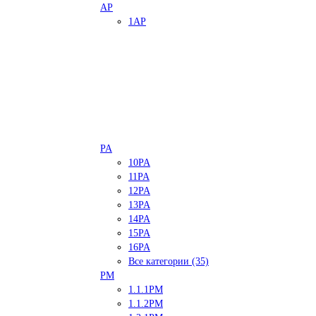
AP
1AP
PA
10PA
11PA
12PA
13PA
14PA
15PA
16PA
Все категории (35)
PM
1.1.1PM
1.1.2PM