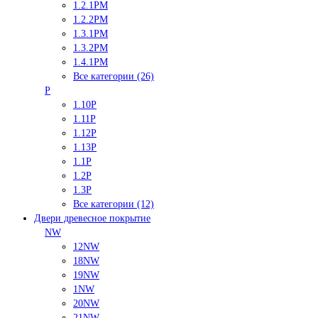
1.2.1PM
1.2.2PM
1.3.1PM
1.3.2PM
1.4.1PM
Все категории (26)
P
1.10P
1.11P
1.12P
1.13P
1.1P
1.2P
1.3P
Все категории (12)
Двери древесное покрытие
NW
12NW
18NW
19NW
1NW
20NW
21NW