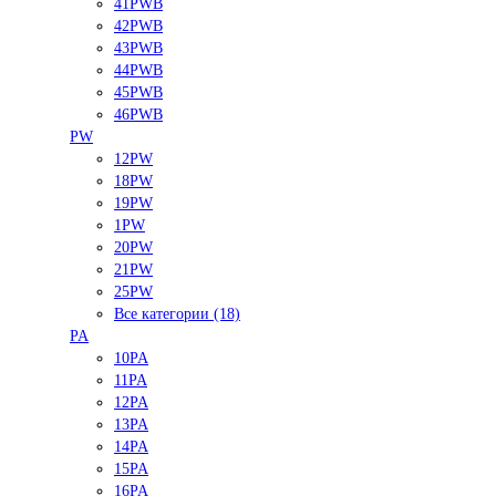
41PWB
42PWB
43PWB
44PWB
45PWB
46PWB
PW
12PW
18PW
19PW
1PW
20PW
21PW
25PW
Все категории (18)
PA
10PA
11PA
12PA
13PA
14PA
15PA
16PA