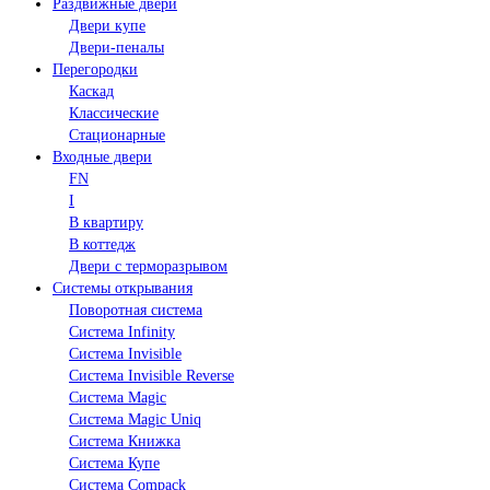
Раздвижные двери
Двери купе
Двери-пеналы
Перегородки
Каскад
Классические
Стационарные
Входные двери
FN
I
В квартиру
В коттедж
Двери с терморазрывом
Системы открывания
Поворотная система
Система Infinity
Система Invisible
Система Invisible Reverse
Система Magic
Система Magic Uniq
Система Книжка
Система Купе
Система Compack