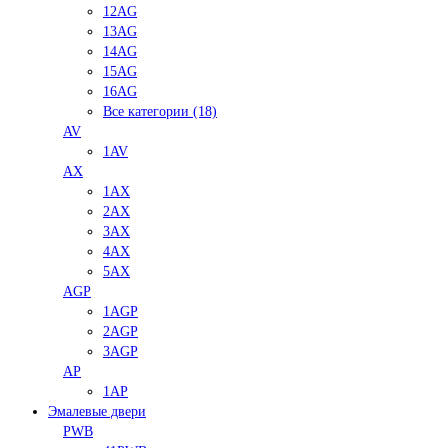
12AG
13AG
14AG
15AG
16AG
Все категории (18)
AV
1AV
AX
1AX
2AX
3AX
4AX
5AX
AGP
1AGP
2AGP
3AGP
AP
1AP
Эмалевые двери
PWB