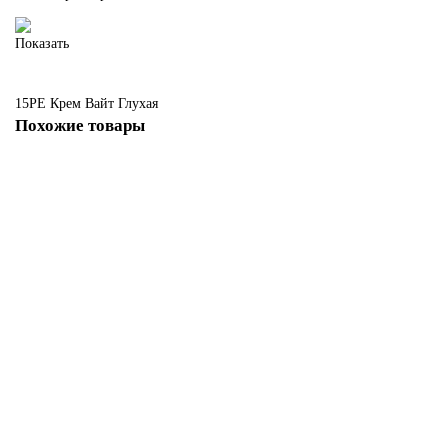
Показать
15PE
Крем Вайт
Глухая
Похожие товары
15 PE Крем Вайт с алюминиевым молдингом Вайт
Есть в наличии
35329 руб.
В корзину