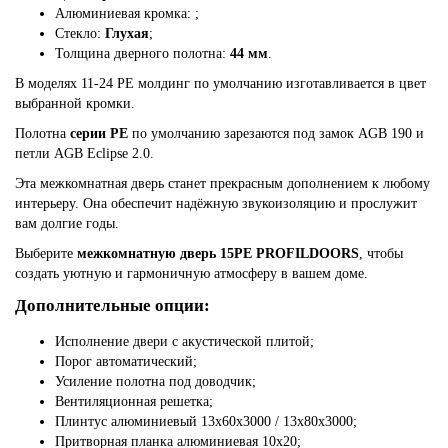
Алюминиевая кромка:
;
Стекло:
Глухая
;
Толщина дверного полотна:
44 мм
.
В моделях 11-24 PE молдинг по умолчанию изготавливается в цвет
выбранной кромки.
Полотна
серии PE
по умолчанию зарезаются под замок AGB 190 и
петли AGB Eclipse 2.0.
Эта межкомнатная дверь станет прекрасным дополнением к любому
интерьеру. Она обеспечит надёжную звукоизоляцию и прослужит
вам долгие годы.
Выберите
межкомнатную дверь 15PE PROFILDOORS
, чтобы
создать уютную и гармоничную атмосферу в вашем доме.
Дополнительные опции:
Исполнение двери с акустической плитой;
Порог автоматический;
Усиление полотна под доводчик;
Вентиляционная решетка;
Плинтус алюминиевый 13х60х3000 / 13х80х3000;
Притворная планка алюминиевая 10x20;