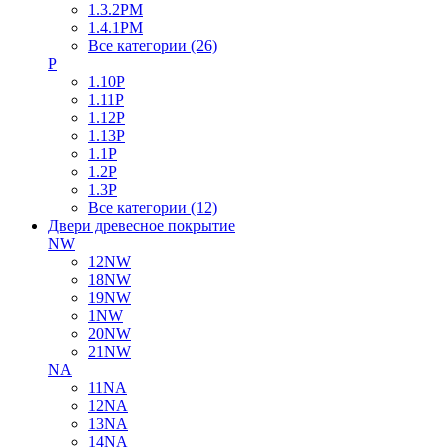
1.3.2PM
1.4.1PM
Все категории (26)
P
1.10P
1.11P
1.12P
1.13P
1.1P
1.2P
1.3P
Все категории (12)
Двери древесное покрытие
NW
12NW
18NW
19NW
1NW
20NW
21NW
NA
11NA
12NA
13NA
14NA