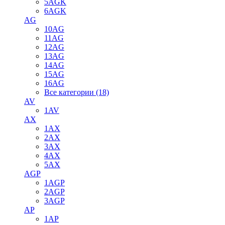
5AGK
6AGK
AG
10AG
11AG
12AG
13AG
14AG
15AG
16AG
Все категории (18)
AV
1AV
AX
1AX
2AX
3AX
4AX
5AX
AGP
1AGP
2AGP
3AGP
AP
1AP