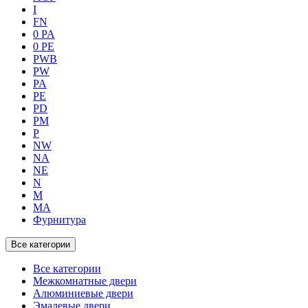
I
FN
0 PA
0 PE
PWB
PW
PA
PE
PD
PM
P
NW
NA
NE
N
M
MA
Фурнитура
Все категории
Все категории
Межкомнатные двери
Алюминиевые двери
Эмалевые двери