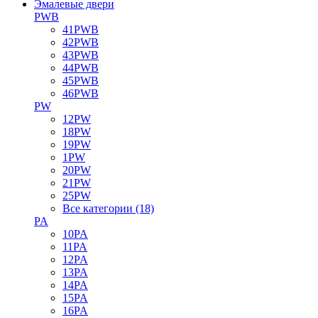
Эмалевые двери
PWB
41PWB
42PWB
43PWB
44PWB
45PWB
46PWB
PW
12PW
18PW
19PW
1PW
20PW
21PW
25PW
Все категории (18)
PA
10PA
11PA
12PA
13PA
14PA
15PA
16PA