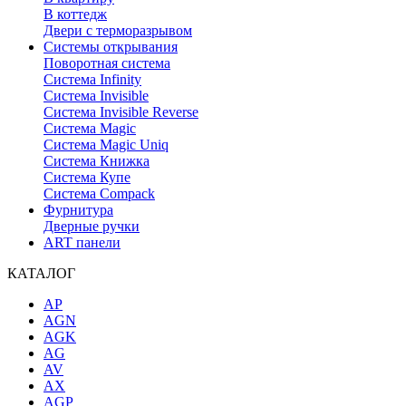
В коттедж
Двери с терморазрывом
Системы открывания
Поворотная система
Система Infinity
Система Invisible
Система Invisible Reverse
Система Magic
Система Magic Uniq
Система Книжка
Система Купе
Система Compack
Фурнитура
Дверные ручки
ART панели
КАТАЛОГ
AP
AGN
AGK
AG
AV
AX
AGP