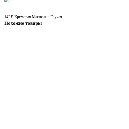
14PE
Кремовая Магнолия
Глухая
Похожие товары
14 PE Кремовая Магнолия с алюминиевым молдингом Шампань
Есть в наличии
30775 руб.
В корзину
14 PE Кремовая Магнолия с алюминиевым молдингом Черный