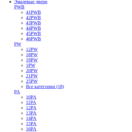
Эмалевые двери
PWB
41PWB
42PWB
43PWB
44PWB
45PWB
46PWB
PW
12PW
18PW
19PW
1PW
20PW
21PW
25PW
Все категории (18)
PA
10PA
11PA
12PA
13PA
14PA
15PA
16PA