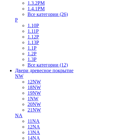
1.3.2PM
1.4.1PM
Все категории (26)
P
1.10P
1.11P
1.12P
1.13P
1.1P
1.2P
1.3P
Все категории (12)
Двери древесное покрытие
NW
12NW
18NW
19NW
1NW
20NW
21NW
NA
11NA
12NA
13NA
14NA