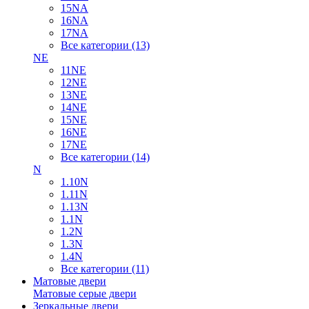
15NA
16NA
17NA
Все категории (13)
NE
11NE
12NE
13NE
14NE
15NE
16NE
17NE
Все категории (14)
N
1.10N
1.11N
1.13N
1.1N
1.2N
1.3N
1.4N
Все категории (11)
Матовые двери
Матовые серые двери
Зеркальные двери