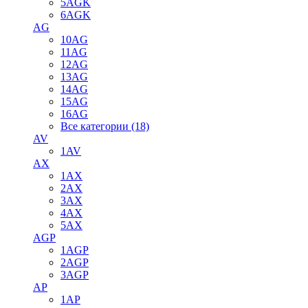
5AGK
6AGK
AG
10AG
11AG
12AG
13AG
14AG
15AG
16AG
Все категории (18)
AV
1AV
AX
1AX
2AX
3AX
4AX
5AX
AGP
1AGP
2AGP
3AGP
AP
1AP