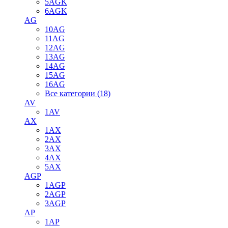
5AGK
6AGK
AG
10AG
11AG
12AG
13AG
14AG
15AG
16AG
Все категории (18)
AV
1AV
AX
1AX
2AX
3AX
4AX
5AX
AGP
1AGP
2AGP
3AGP
AP
1AP