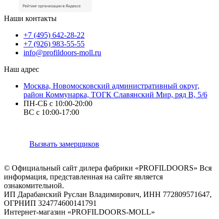
Наши контакты
+7 (495) 642-28-22
+7 (926) 983-55-55
info@profildoors-moll.ru
Наш адрес
Москва, Новомосковский административный округ,
район Коммунарка, ТОГК Славянский Мир, ряд В, 5/6
ПН-СБ с 10:00-20:00
ВС с 10:00-17:00
Вызвать замерщиков
© Официальный сайт дилера фабрики «PROFILDOORS» Вся
информация, представленная на сайте является
ознакомительной.
ИП Дарабанский Руслан Владимирович, ИНН 772809571647,
ОГРНИП 324774600141791
Интернет-магазин «PROFILDOORS-MOLL»