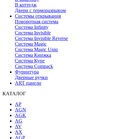
В коттедж
Двери с терморазрывом
Системы открывания
Поворотная система
Система Infinity
Система Invisible
Система Invisible Reverse
Система Magic
Система Magic Uniq
Система Книжка
Система Купе
Система Compack
Фурнитура
Дверные ручки
ART панели
КАТАЛОГ
AP
AGN
AGK
AG
AV
AX
AGP