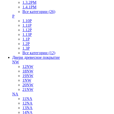
1.3.2PM
1.4.1PM
Все категории (26)
P
1.10P
1.11P
1.12P
1.13P
1.1P
1.2P
1.3P
Все категории (12)
Двери древесное покрытие
NW
12NW
18NW
19NW
1NW
20NW
21NW
NA
11NA
12NA
13NA
14NA