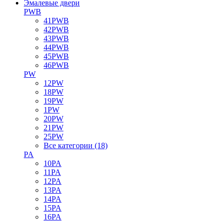
Эмалевые двери
PWB
41PWB
42PWB
43PWB
44PWB
45PWB
46PWB
PW
12PW
18PW
19PW
1PW
20PW
21PW
25PW
Все категории (18)
PA
10PA
11PA
12PA
13PA
14PA
15PA
16PA