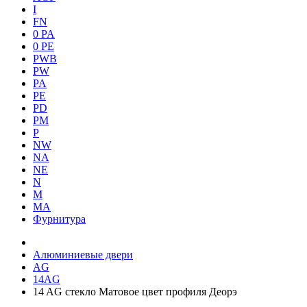
I
FN
0 PA
0 PE
PWB
PW
PA
PE
PD
PM
P
NW
NA
NE
N
M
MA
Фурнитура
Алюминиевые двери
AG
14AG
14 AG стекло Матовое цвет профиля Деорэ