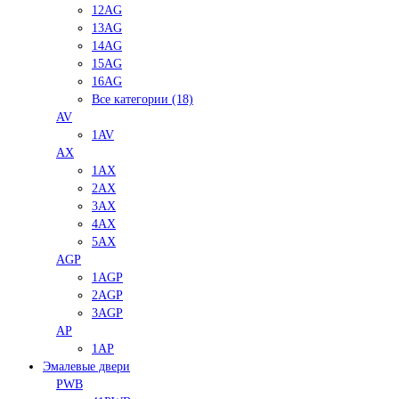
12AG
13AG
14AG
15AG
16AG
Все категории (18)
AV
1AV
AX
1AX
2AX
3AX
4AX
5AX
AGP
1AGP
2AGP
3AGP
AP
1AP
Эмалевые двери
PWB