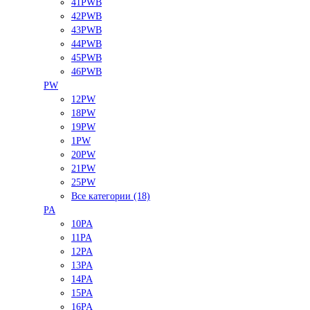
41PWB
42PWB
43PWB
44PWB
45PWB
46PWB
PW
12PW
18PW
19PW
1PW
20PW
21PW
25PW
Все категории (18)
PA
10PA
11PA
12PA
13PA
14PA
15PA
16PA