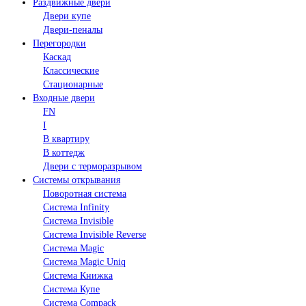
Раздвижные двери
Двери купе
Двери-пеналы
Перегородки
Каскад
Классические
Стационарные
Входные двери
FN
I
В квартиру
В коттедж
Двери с терморазрывом
Системы открывания
Поворотная система
Система Infinity
Система Invisible
Система Invisible Reverse
Система Magic
Система Magic Uniq
Система Книжка
Система Купе
Система Compack