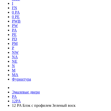
I
FN
0 PA
0 PE
PWB
PW
PA
PE
PD
PM
P
NW
NA
NE
N
M
MA
Фурнитура
Эмалевые двери
PA
12PA
12 PA Блэк с профилем Зеленый воск