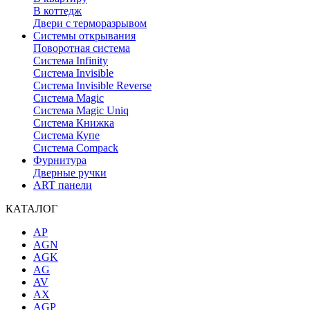
В коттедж
Двери с терморазрывом
Системы открывания
Поворотная система
Система Infinity
Система Invisible
Система Invisible Reverse
Система Magic
Система Magic Uniq
Система Книжка
Система Купе
Система Compack
Фурнитура
Дверные ручки
ART панели
КАТАЛОГ
AP
AGN
AGK
AG
AV
AX
AGP