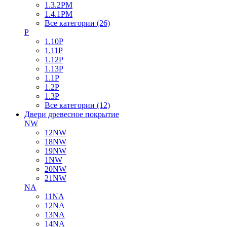
1.3.2PM
1.4.1PM
Все категории (26)
P
1.10P
1.11P
1.12P
1.13P
1.1P
1.2P
1.3P
Все категории (12)
Двери древесное покрытие
NW
12NW
18NW
19NW
1NW
20NW
21NW
NA
11NA
12NA
13NA
14NA