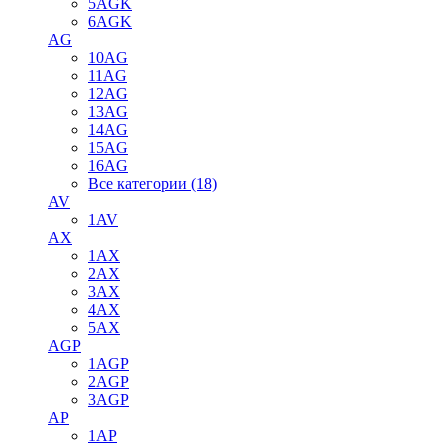
5AGK
6AGK
AG
10AG
11AG
12AG
13AG
14AG
15AG
16AG
Все категории (18)
AV
1AV
AX
1AX
2AX
3AX
4AX
5AX
AGP
1AGP
2AGP
3AGP
AP
1AP