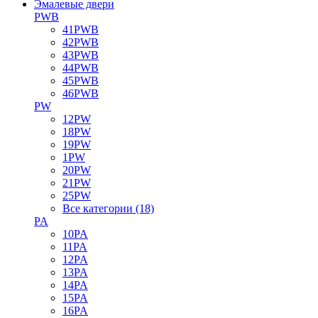
Эмалевые двери
PWB
41PWB
42PWB
43PWB
44PWB
45PWB
46PWB
PW
12PW
18PW
19PW
1PW
20PW
21PW
25PW
Все категории (18)
PA
10PA
11PA
12PA
13PA
14PA
15PA
16PA