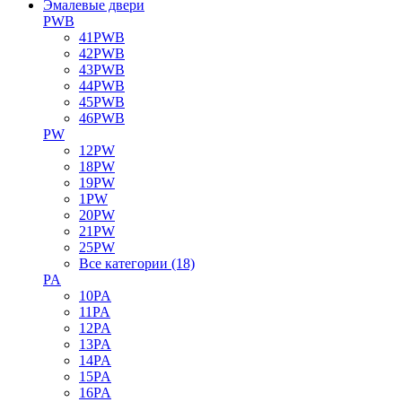
Эмалевые двери
PWB
41PWB
42PWB
43PWB
44PWB
45PWB
46PWB
PW
12PW
18PW
19PW
1PW
20PW
21PW
25PW
Все категории (18)
PA
10PA
11PA
12PA
13PA
14PA
15PA
16PA