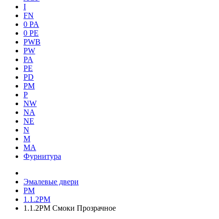
I
FN
0 PA
0 PE
PWB
PW
PA
PE
PD
PM
P
NW
NA
NE
N
M
MA
Фурнитура
Эмалевые двери
PM
1.1.2PM
1.1.2PM Смоки Прозрачное