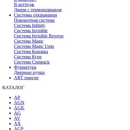
В коттедж
Двери с терморазрывом
Системы открывания
Поворотная система
Система Infinity
Система Invisible
Система Invisible Reverse
Система Magic
Система Magic Uniq
Система Книжка
Система Купе
Система Compack
Фурнитура
Дверные ручки
ART панели
КАТАЛОГ
AP
AGN
AGK
AG
AV
AX
AGP