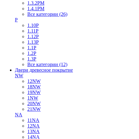
1.3.2PM
1.4.1PM
Все категории (26)
P
1.10P
1.11P
1.12P
1.13P
1.1P
1.2P
1.3P
Все категории (12)
Двери древесное покрытие
NW
12NW
18NW
19NW
1NW
20NW
21NW
NA
11NA
12NA
13NA
14NA