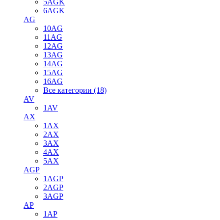
5AGK
6AGK
AG
10AG
11AG
12AG
13AG
14AG
15AG
16AG
Все категории (18)
AV
1AV
AX
1AX
2AX
3AX
4AX
5AX
AGP
1AGP
2AGP
3AGP
AP
1AP