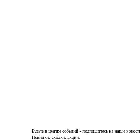
В корзину
12 PW Кремовая Магнолия Глухая молдинг Золото
Есть в наличии
31739 руб.
В корзину
Будьте в центре событий - подпишитесь на наши новост
Новинки, скидки, акции.