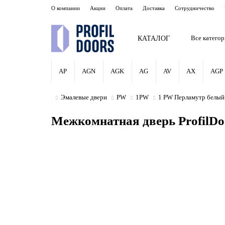
О компании
Акции
Оплата
Доставка
Сотрудничество
КАТАЛОГ
Все катего
AP
AGN
AGK
AG
AV
AX
AGP
Эмалевые двери
PW
1PW
1 PW Перламутр белый
Межкомнатная дверь ProfilDo