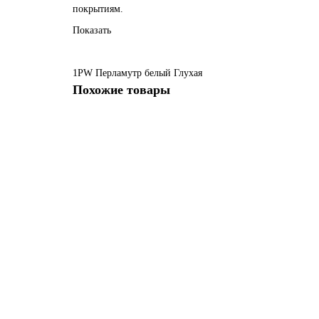
покрытиям.
Показать
1PW
Перламутр белый
Глухая
Похожие товары
1 PW Перламутр золото Глухая