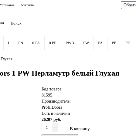
Обрат
Установка
Контакты
рии
I
FN
0 PA
0 PE
PWB
PW
PA
PE
PD
 Глухая
ors 1 PW Перламутр белый Глухая
Код товара:
81595
Производитель:
ProfilDoors
Есть в наличии
26287 руб.
В корзину