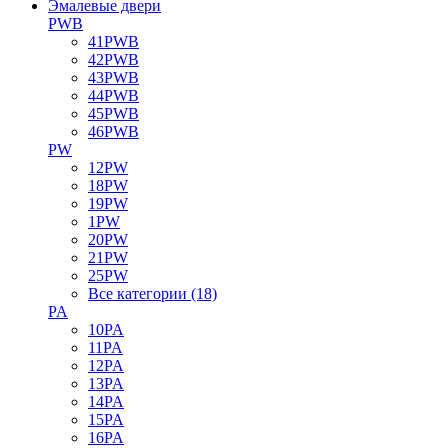
Эмалевые двери
PWB
41PWB
42PWB
43PWB
44PWB
45PWB
46PWB
PW
12PW
18PW
19PW
1PW
20PW
21PW
25PW
Все категории (18)
PA
10PA
11PA
12PA
13PA
14PA
15PA
16PA