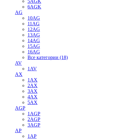
5AGK
6AGK
AG
10AG
11AG
12AG
13AG
14AG
15AG
16AG
Все категории (18)
AV
1AV
AX
1AX
2AX
3AX
4AX
5AX
AGP
1AGP
2AGP
3AGP
AP
1AP