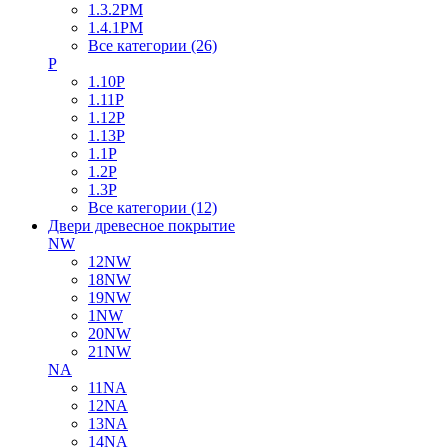
1.3.2PM
1.4.1PM
Все категории (26)
P
1.10P
1.11P
1.12P
1.13P
1.1P
1.2P
1.3P
Все категории (12)
Двери древесное покрытие
NW
12NW
18NW
19NW
1NW
20NW
21NW
NA
11NA
12NA
13NA
14NA