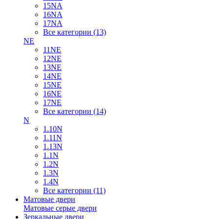
15NA
16NA
17NA
Все категории (13)
NE
11NE
12NE
13NE
14NE
15NE
16NE
17NE
Все категории (14)
N
1.10N
1.11N
1.13N
1.1N
1.2N
1.3N
1.4N
Все категории (11)
Матовые двери
Матовые серые двери
Зеркальные двери