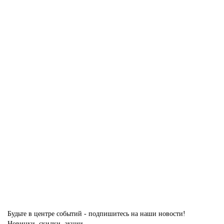
66697 руб.
В корзину
1 AGN стекло Зеркало Blue профиль Деорэ короб без наличника
Есть в наличии
66697 руб.
В корзину
Будьте в центре событий - подпишитесь на наши новости!
Новинки, скидки, акции.