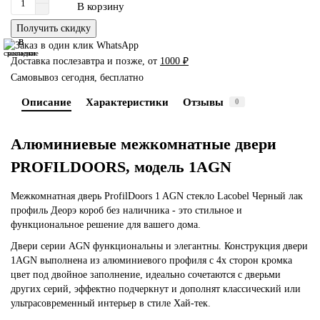
В корзину
Получить скидку
В
В
сравнение
закладки
Доставка послезавтра и позже, от
1000 ₽
Самовывоз сегодня, бесплатно
Описание
Характеристики
Отзывы
0
Алюминиевые межкомнатные двери
PROFILDOORS, модель 1AGN
Межкомнатная дверь ProfilDoors 1 AGN стекло Lacobel Черный лак
профиль Деорэ короб без наличника - это стильное и
функциональное решение для вашего дома.
Двери серии AGN функциональны и элегантны. Конструкция двери
1AGN выполнена из алюминиевого профиля с 4х сторон кромка
цвет под двойное заполнение, идеально сочетаются с дверьми
других серий, эффектно подчеркнут и дополнят классический или
ультрасовременный интерьер в стиле Хай-тек.