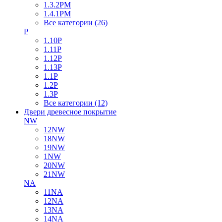
1.3.2PM
1.4.1PM
Все категории (26)
P
1.10P
1.11P
1.12P
1.13P
1.1P
1.2P
1.3P
Все категории (12)
Двери древесное покрытие
NW
12NW
18NW
19NW
1NW
20NW
21NW
NA
11NA
12NA
13NA
14NA