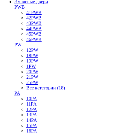
Эмалевые двери
PWB
41PWB
42PWB
43PWB
44PWB
45PWB
46PWB
PW
12PW
18PW
19PW
1PW
20PW
21PW
25PW
Все категории (18)
PA
10PA
11PA
12PA
13PA
14PA
15PA
16PA