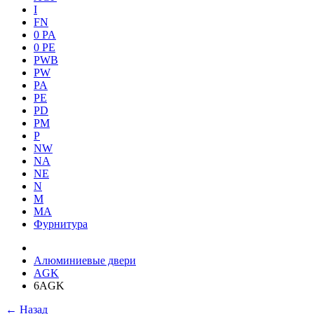
I
FN
0 PA
0 PE
PWB
PW
PA
PE
PD
PM
P
NW
NA
NE
N
M
MA
Фурнитура
Алюминиевые двери
AGK
6AGK
← Назад