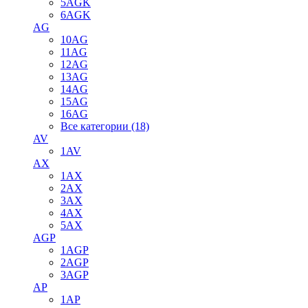
5AGK
6AGK
AG
10AG
11AG
12AG
13AG
14AG
15AG
16AG
Все категории (18)
AV
1AV
AX
1AX
2AX
3AX
4AX
5AX
AGP
1AGP
2AGP
3AGP
AP
1AP