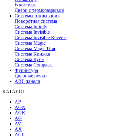
В коттедж
Двери с терморазрывом
Системы открывания
Поворотная система
Система Infinity
Система Invisible
Система Invisible Reverse
Система Magic
Система Magic Uniq
Система Книжка
Система Купе
Система Compack
Фурнитура
Дверные ручки
ART панели
КАТАЛОГ
AP
AGN
AGK
AG
AV
AX
AGP