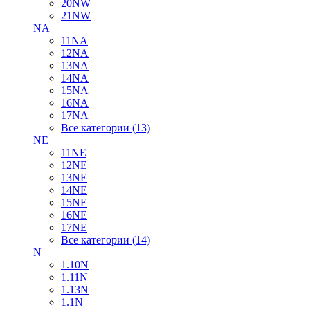
20NW
21NW
NA
11NA
12NA
13NA
14NA
15NA
16NA
17NA
Все категории (13)
NE
11NE
12NE
13NE
14NE
15NE
16NE
17NE
Все категории (14)
N
1.10N
1.11N
1.13N
1.1N