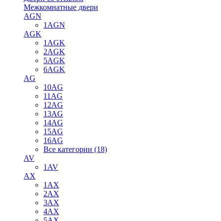
Межкомнатные двери
AGN
1AGN
AGK
1AGK
2AGK
5AGK
6AGK
AG
10AG
11AG
12AG
13AG
14AG
15AG
16AG
Все категории (18)
AV
1AV
AX
1AX
2AX
3AX
4AX
5AX