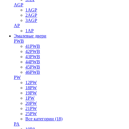
AGP
1AGP
2AGP
3AGP
AP
1AP
Эмалевые двери
PWB
41PWB
42PWB
43PWB
44PWB
45PWB
46PWB
PW
12PW
18PW
19PW
1PW
20PW
21PW
25PW
Все категории (18)
PA