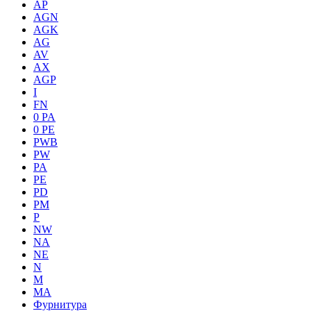
AP
AGN
AGK
AG
AV
AX
AGP
I
FN
0 PA
0 PE
PWB
PW
PA
PE
PD
PM
P
NW
NA
NE
N
M
MA
Фурнитура