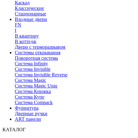
Каскад
Классические
Стационарные
Входные двери
FN
I
В квартиру
В коттедж
Двери с терморазрывом
Системы открывания
Поворотная система
Система Infinity
Система Invisible
Система Invisible Reverse
Система Magic
Система Magic Uniq
Система Книжка
Система Купе
Система Compack
Фурнитура
Дверные ручки
ART панели
КАТАЛОГ