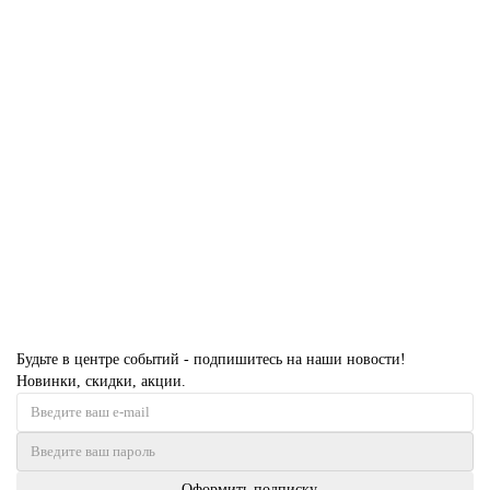
13 NE Дуб Карамель с кромкой Красный антрацит и алюминиевым
молдингом
Есть в наличии
30775 руб.
В корзину
Будьте в центре событий - подпишитесь на наши новости!
Новинки, скидки, акции.
Оформить подписку