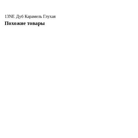
13NE
Дуб Карамель
Глухая
Похожие товары
13 NE Дуб Карамель с кромкой Никель и алюминиевым молдингом
Есть в наличии