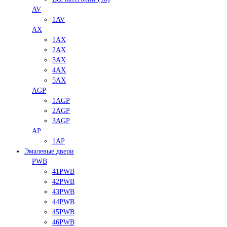
AV
1AV
AX
1AX
2AX
3AX
4AX
5AX
AGP
1AGP
2AGP
3AGP
AP
1AP
Эмалевые двери
PWB
41PWB
42PWB
43PWB
44PWB
45PWB
46PWB