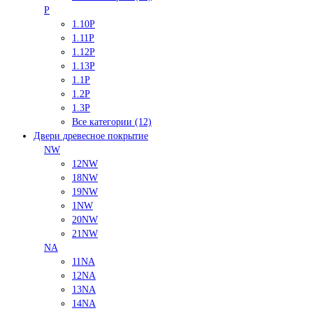
P
1.10P
1.11P
1.12P
1.13P
1.1P
1.2P
1.3P
Все категории (12)
Двери древесное покрытие
NW
12NW
18NW
19NW
1NW
20NW
21NW
NA
11NA
12NA
13NA
14NA