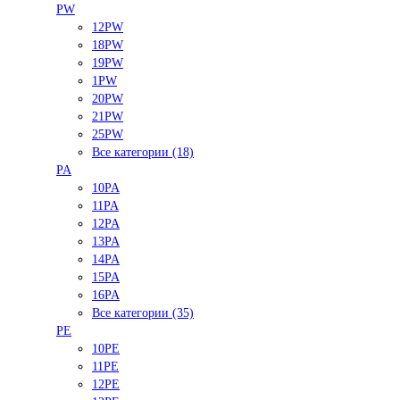
PW
12PW
18PW
19PW
1PW
20PW
21PW
25PW
Все категории (18)
PA
10PA
11PA
12PA
13PA
14PA
15PA
16PA
Все категории (35)
PE
10PE
11PE
12PE