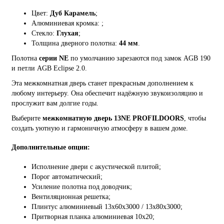
Цвет:
Дуб Карамель
;
Алюминиевая кромка:
;
Стекло:
Глухая
;
Толщина дверного полотна:
44 мм
.
Полотна
серии NE
по умолчанию зарезаются под замок AGB 190
и петли AGB Eclipse 2.0.
Эта межкомнатная дверь станет прекрасным дополнением к
любому интерьеру. Она обеспечит надёжную звукоизоляцию и
прослужит вам долгие годы.
Выберите
межкомнатную дверь 13NE PROFILDOORS
, чтобы
создать уютную и гармоничную атмосферу в вашем доме.
Дополнительные опции:
Исполнение двери с акустической плитой;
Порог автоматический;
Усиление полотна под доводчик;
Вентиляционная решетка;
Плинтус алюминиевый 13х60х3000 / 13х80х3000;
Притворная планка алюминиевая 10x20;