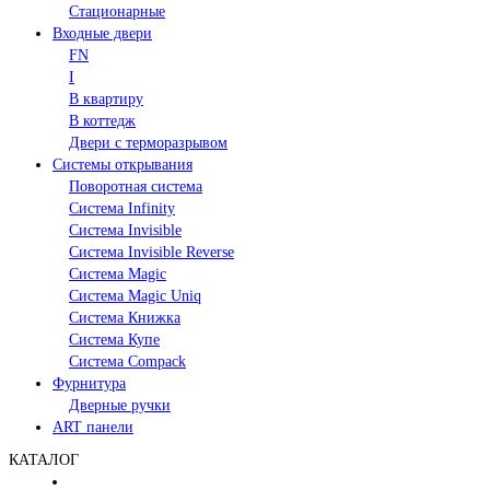
Стационарные
Входные двери
FN
I
В квартиру
В коттедж
Двери с терморазрывом
Системы открывания
Поворотная система
Система Infinity
Система Invisible
Система Invisible Reverse
Система Magic
Система Magic Uniq
Система Книжка
Система Купе
Система Compack
Фурнитура
Дверные ручки
ART панели
КАТАЛОГ