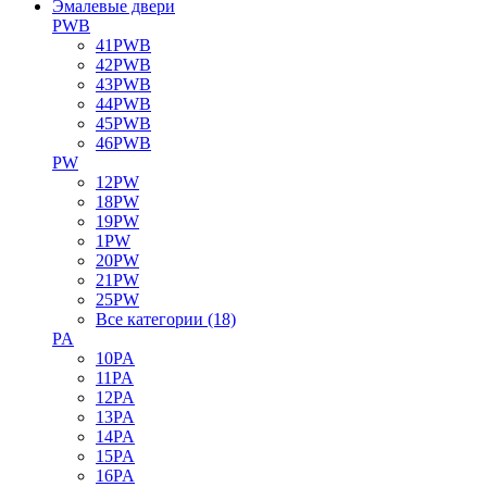
Эмалевые двери
PWB
41PWB
42PWB
43PWB
44PWB
45PWB
46PWB
PW
12PW
18PW
19PW
1PW
20PW
21PW
25PW
Все категории (18)
PA
10PA
11PA
12PA
13PA
14PA
15PA
16PA