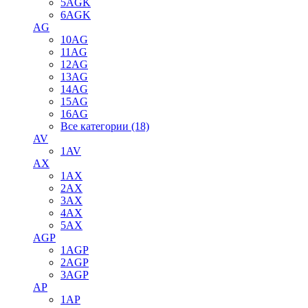
5AGK
6AGK
AG
10AG
11AG
12AG
13AG
14AG
15AG
16AG
Все категории (18)
AV
1AV
AX
1AX
2AX
3AX
4AX
5AX
AGP
1AGP
2AGP
3AGP
AP
1AP