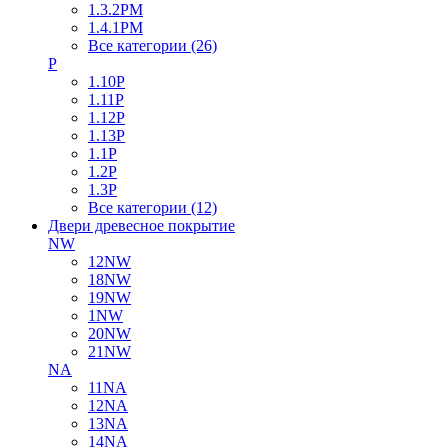
1.3.2PM
1.4.1PM
Все категории (26)
P
1.10P
1.11P
1.12P
1.13P
1.1P
1.2P
1.3P
Все категории (12)
Двери древесное покрытие
NW
12NW
18NW
19NW
1NW
20NW
21NW
NA
11NA
12NA
13NA
14NA