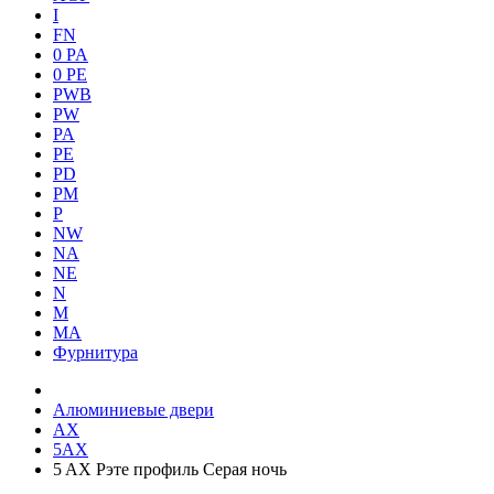
I
FN
0 PA
0 PE
PWB
PW
PA
PE
PD
PM
P
NW
NA
NE
N
M
MA
Фурнитура
Алюминиевые двери
AX
5AX
5 AX Рэте профиль Серая ночь