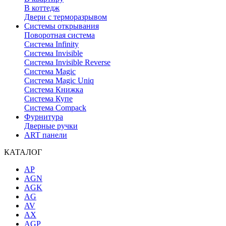
В коттедж
Двери с терморазрывом
Системы открывания
Поворотная система
Система Infinity
Система Invisible
Система Invisible Reverse
Система Magic
Система Magic Uniq
Система Книжка
Система Купе
Система Compack
Фурнитура
Дверные ручки
ART панели
КАТАЛОГ
AP
AGN
AGK
AG
AV
AX
AGP