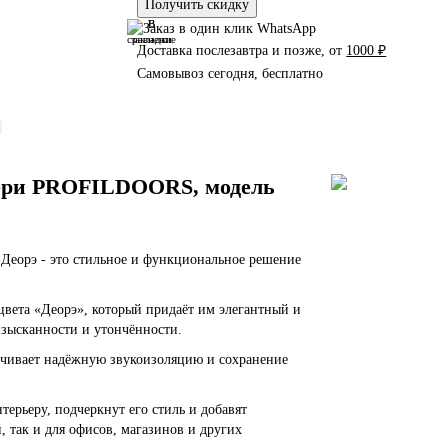
Получить скидку
В
В
сравнение
закладки
Доставка послезавтра и позже, от
1000 ₽
Самовывоз сегодня, бесплатно
ери PROFILDOORS, модель
 Деорэ - это стильное и функциональное решение
вета «Деорэ», который придаёт им элегантный и
изысканности и утончённости.
печивает надёжную звукоизоляцию и сохранение
ерьеру, подчеркнут его стиль и добавят
 так и для офисов, магазинов и других