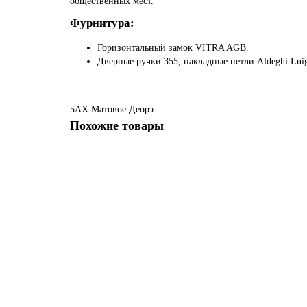
общественных мест.
Фурнитура:
Горизонтальный замок VITRA AGB.
Дверные ручки 355, накладные петли Aldeghi Luig
5AX
Матовое
Деорэ
Похожие товары
5 AX Зеркало профиль Деорэ
Есть в наличии
63116 руб.
В корзину