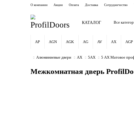
О компании
Акции
Оплата
Доставка
Сотрудничество
КАТАЛОГ
Все катего
AP
AGN
AGK
AG
AV
AX
AGP
Алюминиевые двери
AX
5AX
5 AX Матовое про
Межкомнатная дверь ProfilDo