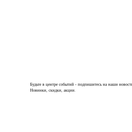
5 AX Прозрачное профиль Серая ночь
Есть в наличии
63116 руб.
В корзину
Будьте в центре событий - подпишитесь на наши новост
Новинки, скидки, акции.
Межкомнатные двери