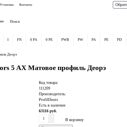
Обрат
Установка
Контакты
рии
I
FN
0 PA
0 PE
PWB
PW
PA
PE
PD
филь Деорэ
ors 5 AX Матовое профиль Деорэ
Код товара:
111209
Производитель:
ProfilDoors
Есть в наличии
63116 руб.
В корзину