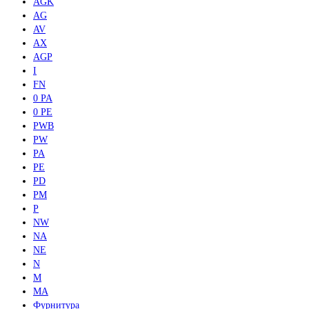
AGK
AG
AV
AX
AGP
I
FN
0 PA
0 PE
PWB
PW
PA
PE
PD
PM
P
NW
NA
NE
N
M
MA
Фурнитура