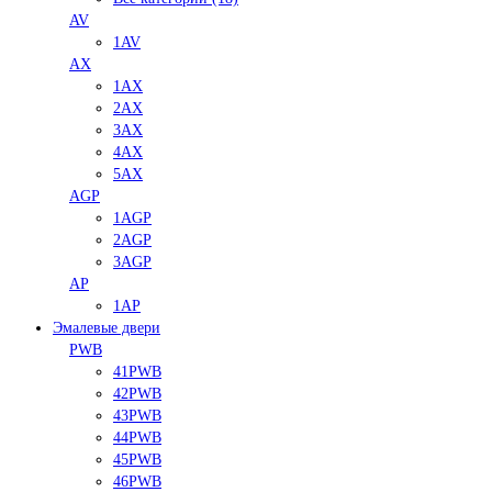
AV
1AV
AX
1AX
2AX
3AX
4AX
5AX
AGP
1AGP
2AGP
3AGP
AP
1AP
Эмалевые двери
PWB
41PWB
42PWB
43PWB
44PWB
45PWB
46PWB