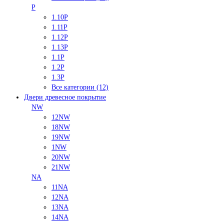
P
1.10P
1.11P
1.12P
1.13P
1.1P
1.2P
1.3P
Все категории (12)
Двери древесное покрытие
NW
12NW
18NW
19NW
1NW
20NW
21NW
NA
11NA
12NA
13NA
14NA