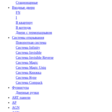
Стационарные
Входные двери
FN
I
В квартиру
В коттедж
Двери с терморазрывом
Системы открывания
Поворотная система
Система Infinity
Система Invisible
Система Invisible Reverse
Система Magic
Система Magic Uniq
Система Книжка
Система Купе
Система Compack
Фурнитура
Дверные ручки
ART панели
AP
AGN