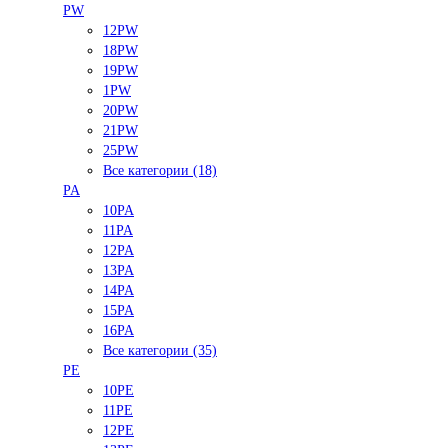
PW
12PW
18PW
19PW
1PW
20PW
21PW
25PW
Все категории (18)
PA
10PA
11PA
12PA
13PA
14PA
15PA
16PA
Все категории (35)
PE
10PE
11PE
12PE