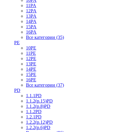
10PA
11PA
12PA
13PA
14PA
15PA
16PA
Все категории (35)
PE
10PE
11PE
12PE
13PE
14PE
15PE
16PE
Все категории (37)
PD
1.1.1PD
1.1.2(р.15)PD
1.1.2(р.8)PD
1.1.2PD
1.2.1PD
1.2.2(р.12)PD
1.2.2(р.6)PD