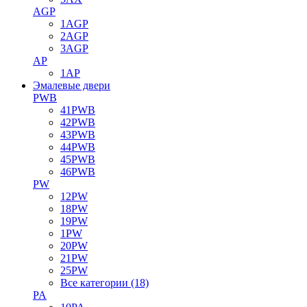
AGP
1AGP
2AGP
3AGP
AP
1AP
Эмалевые двери
PWB
41PWB
42PWB
43PWB
44PWB
45PWB
46PWB
PW
12PW
18PW
19PW
1PW
20PW
21PW
25PW
Все категории (18)
PA