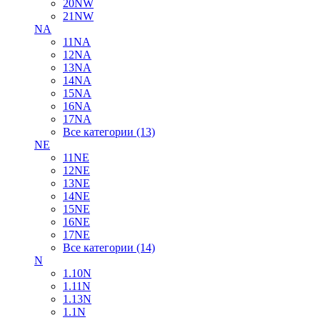
20NW
21NW
NA
11NA
12NA
13NA
14NA
15NA
16NA
17NA
Все категории (13)
NE
11NE
12NE
13NE
14NE
15NE
16NE
17NE
Все категории (14)
N
1.10N
1.11N
1.13N
1.1N