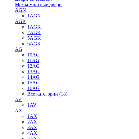
Межкомнатные двери
AGN
1AGN
AGK
1AGK
2AGK
5AGK
6AGK
AG
10AG
11AG
12AG
13AG
14AG
15AG
16AG
Все категории (18)
AV
1AV
AX
1AX
2AX
3AX
4AX
5AX