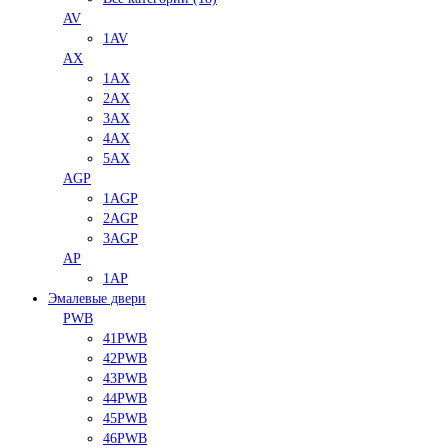
AV
1AV
AX
1AX
2AX
3AX
4AX
5AX
AGP
1AGP
2AGP
3AGP
AP
1AP
Эмалевые двери
PWB
41PWB
42PWB
43PWB
44PWB
45PWB
46PWB