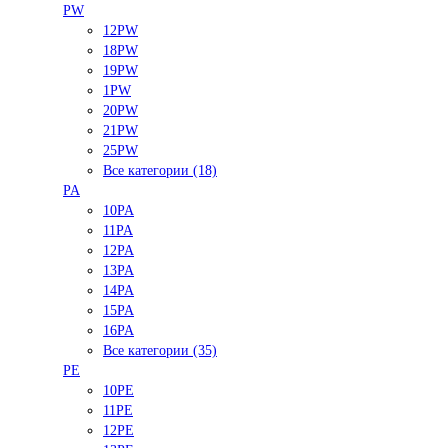
PW
12PW
18PW
19PW
1PW
20PW
21PW
25PW
Все категории (18)
PA
10PA
11PA
12PA
13PA
14PA
15PA
16PA
Все категории (35)
PE
10PE
11PE
12PE