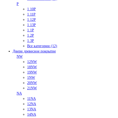
P
1.10P
1.11P
1.12P
1.13P
1.1P
1.2P
1.3P
Все категории (12)
Двери древесное покрытие
NW
12NW
18NW
19NW
1NW
20NW
21NW
NA
11NA
12NA
13NA
14NA