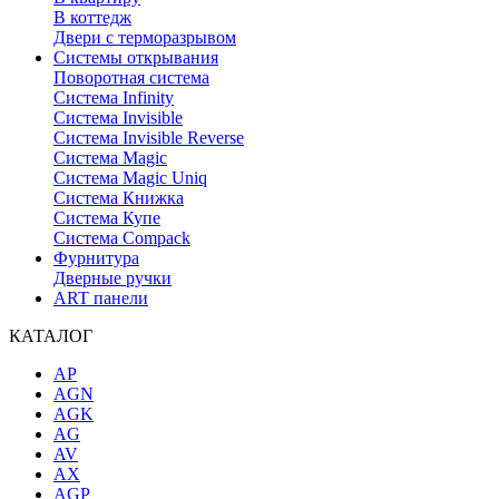
В коттедж
Двери с терморазрывом
Системы открывания
Поворотная система
Система Infinity
Система Invisible
Система Invisible Reverse
Система Magic
Система Magic Uniq
Система Книжка
Система Купе
Система Compack
Фурнитура
Дверные ручки
ART панели
КАТАЛОГ
AP
AGN
AGK
AG
AV
AX
AGP