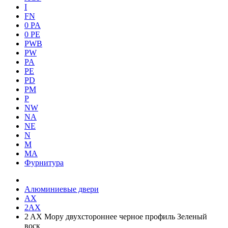
I
FN
0 PA
0 PE
PWB
PW
PA
PE
PD
PM
P
NW
NA
NE
N
M
MA
Фурнитура
Алюминиевые двери
AX
2AX
2 AX Мору двухстороннее черное профиль Зеленый
воск