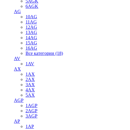
5AGK
6AGK
AG
10AG
11AG
12AG
13AG
14AG
15AG
16AG
Все категории (18)
AV
1AV
AX
1AX
2AX
3AX
4AX
5AX
AGP
1AGP
2AGP
3AGP
AP
1AP