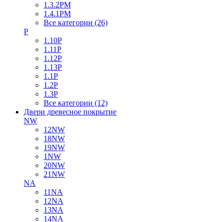
1.3.2PM
1.4.1PM
Все категории (26)
P
1.10P
1.11P
1.12P
1.13P
1.1P
1.2P
1.3P
Все категории (12)
Двери древесное покрытие
NW
12NW
18NW
19NW
1NW
20NW
21NW
NA
11NA
12NA
13NA
14NA