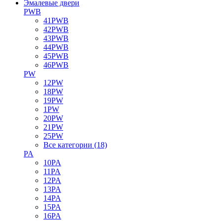
Эмалевые двери
PWB
41PWB
42PWB
43PWB
44PWB
45PWB
46PWB
PW
12PW
18PW
19PW
1PW
20PW
21PW
25PW
Все категории (18)
PA
10PA
11PA
12PA
13PA
14PA
15PA
16PA