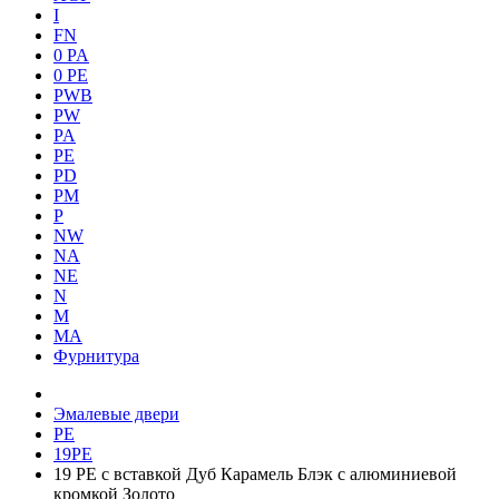
I
FN
0 PA
0 PE
PWB
PW
PA
PE
PD
PM
P
NW
NA
NE
N
M
MA
Фурнитура
Эмалевые двери
PE
19PE
19 PE с вставкой Дуб Карамель Блэк с алюминиевой
кромкой Золото