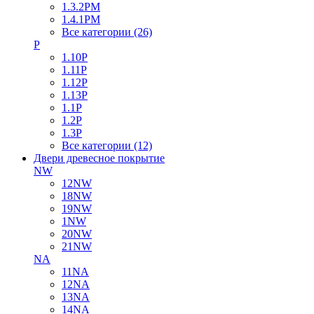
1.3.2PM
1.4.1PM
Все категории (26)
P
1.10P
1.11P
1.12P
1.13P
1.1P
1.2P
1.3P
Все категории (12)
Двери древесное покрытие
NW
12NW
18NW
19NW
1NW
20NW
21NW
NA
11NA
12NA
13NA
14NA