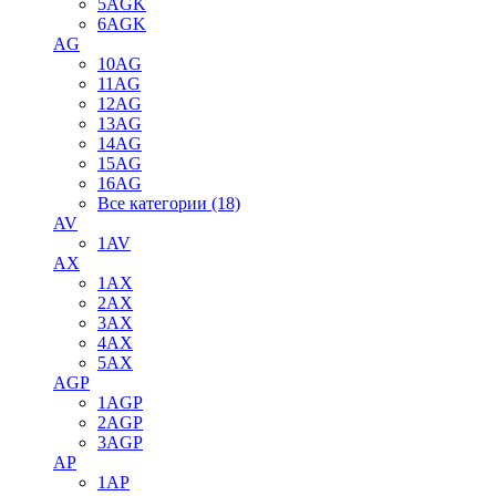
5AGK
6AGK
AG
10AG
11AG
12AG
13AG
14AG
15AG
16AG
Все категории (18)
AV
1AV
AX
1AX
2AX
3AX
4AX
5AX
AGP
1AGP
2AGP
3AGP
AP
1AP