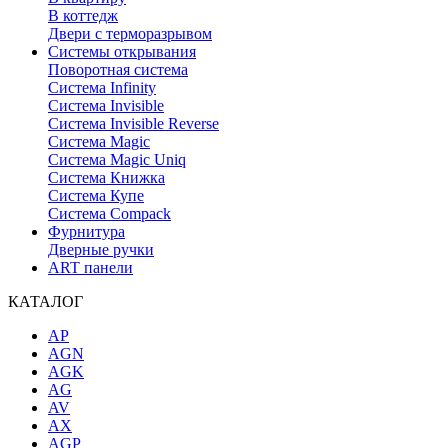
В коттедж
Двери с терморазрывом
Системы открывания
Поворотная система
Система Infinity
Система Invisible
Система Invisible Reverse
Система Magic
Система Magic Uniq
Система Книжка
Система Купе
Система Compack
Фурнитура
Дверные ручки
ART панели
КАТАЛОГ
AP
AGN
AGK
AG
AV
AX
AGP