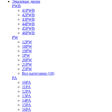
Эмалевые двери
PWB
41PWB
42PWB
43PWB
44PWB
45PWB
46PWB
PW
12PW
18PW
19PW
1PW
20PW
21PW
25PW
Все категории (18)
PA
10PA
11PA
12PA
13PA
14PA
15PA
16PA