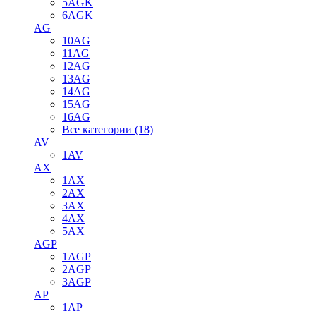
5AGK
6AGK
AG
10AG
11AG
12AG
13AG
14AG
15AG
16AG
Все категории (18)
AV
1AV
AX
1AX
2AX
3AX
4AX
5AX
AGP
1AGP
2AGP
3AGP
AP
1AP