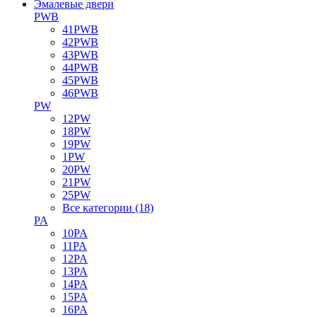
Эмалевые двери
PWB
41PWB
42PWB
43PWB
44PWB
45PWB
46PWB
PW
12PW
18PW
19PW
1PW
20PW
21PW
25PW
Все категории (18)
PA
10PA
11PA
12PA
13PA
14PA
15PA
16PA