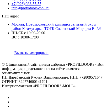
+7 (926) 983-55-55
info@profildoors-moll.ru
Наш адрес
Москва, Новомосковский административный округ,
район Коммунарка, ТОГК Славянский Мир, ряд В, 5/6
ПН-СБ с 10:00-20:00
ВС с 10:00-17:00
Вызвать замерщиков
© Официальный сайт дилера фабрики «PROFILDOORS» Вся
информация, представленная на сайте является
ознакомительной.
ИП Дарабанский Руслан Владимирович, ИНН 772809571647,
ОГРНИП 324774600141791
Интернет-магазин «PROFILDOORS-MOLL»