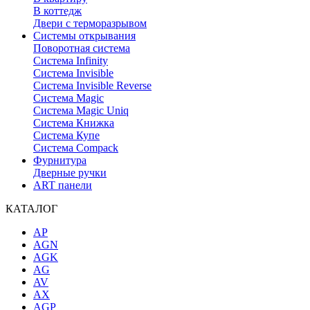
В коттедж
Двери с терморазрывом
Системы открывания
Поворотная система
Система Infinity
Система Invisible
Система Invisible Reverse
Система Magic
Система Magic Uniq
Система Книжка
Система Купе
Система Compack
Фурнитура
Дверные ручки
ART панели
КАТАЛОГ
AP
AGN
AGK
AG
AV
AX
AGP