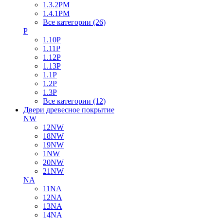
1.3.2PM
1.4.1PM
Все категории (26)
P
1.10P
1.11P
1.12P
1.13P
1.1P
1.2P
1.3P
Все категории (12)
Двери древесное покрытие
NW
12NW
18NW
19NW
1NW
20NW
21NW
NA
11NA
12NA
13NA
14NA