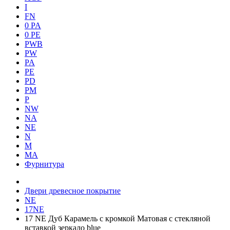
I
FN
0 PA
0 PE
PWB
PW
PA
PE
PD
PM
P
NW
NA
NE
N
M
MA
Фурнитура
Двери древесное покрытие
NE
17NE
17 NE Дуб Карамель с кромкой Матовая с стекляной
вставкой зеркало blue