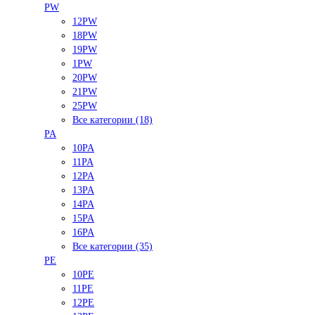
PW
12PW
18PW
19PW
1PW
20PW
21PW
25PW
Все категории (18)
PA
10PA
11PA
12PA
13PA
14PA
15PA
16PA
Все категории (35)
PE
10PE
11PE
12PE