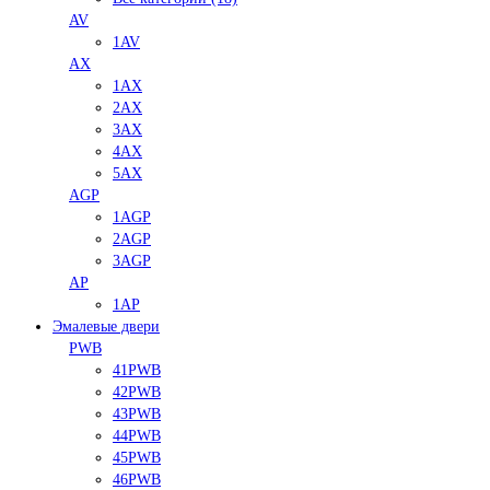
AV
1AV
AX
1AX
2AX
3AX
4AX
5AX
AGP
1AGP
2AGP
3AGP
AP
1AP
Эмалевые двери
PWB
41PWB
42PWB
43PWB
44PWB
45PWB
46PWB