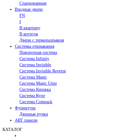
Стационарные
Входные двери
FN
I
В квартиру
В коттедж
Двери с терморазрывом
Системы открывания
Поворотная система
Система Infinity
Система Invisible
Система Invisible Reverse
Система Magic
Система Magic Uniq
Система Книжка
Система Купе
Система Compack
Фурнитура
Дверные ручки
ART панели
КАТАЛОГ