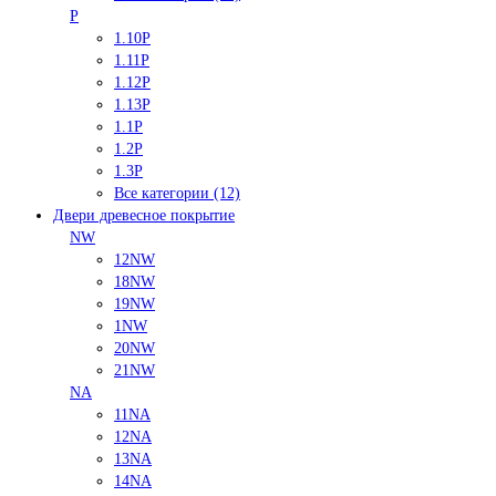
P
1.10P
1.11P
1.12P
1.13P
1.1P
1.2P
1.3P
Все категории (12)
Двери древесное покрытие
NW
12NW
18NW
19NW
1NW
20NW
21NW
NA
11NA
12NA
13NA
14NA